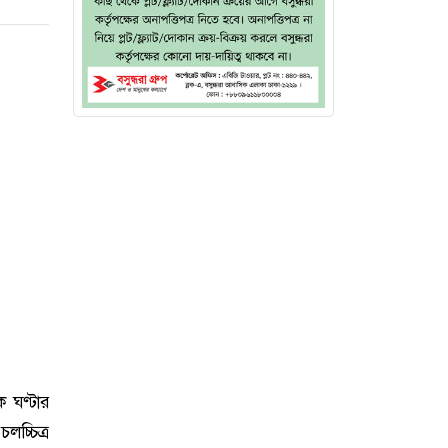
ক ঘণ্টার
চ্চিত্র