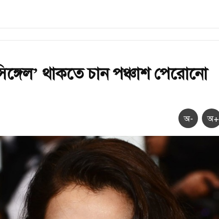
ঙ্গেল’ থাকতে চান পঞ্চাশ পেরোনো
অ-
অ+