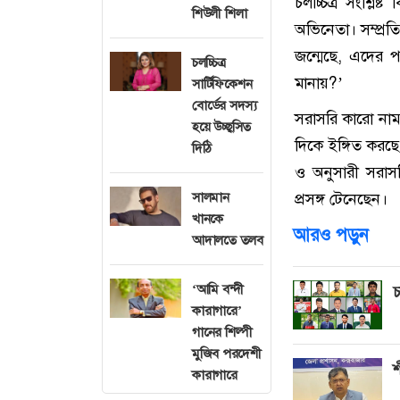
চলচ্চিত্র সংশ্লিষ
শিউলী শিলা
অভিনেতা। সম্প্রত
জন্মেছে, এদের 
চলচ্চিত্র
মানায়?’
সার্টিফিকেশন
বোর্ডের সদস্য
সরাসরি কারো নাম 
হয়ে উচ্ছ্বসিত
দিকে ইঙ্গিত করছে
দিঠি
ও অনুসারী সরাসর
সালমান
প্রসঙ্গ টেনেছেন।
খানকে
আরও পড়ুন
আদালতে তলব
‘আমি বন্দী
চ
কারাগারে’
গানের শিল্পী
মুজিব পরদেশী
শ
কারাগারে