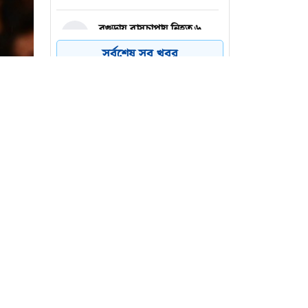
বগুড়ায় বাসচাপায় নিহত ৬
৪
সর্বশেষ সব খবর
সিলেটে দুই বাসের মুখোমুখি
৫
সংঘর্ষে নিহত ৭
উরুগুয়ের কোচ হলেন ২০১০
৬
বিশ্বকাপের গোল্ডেন বল জয়ী
ফোরলান