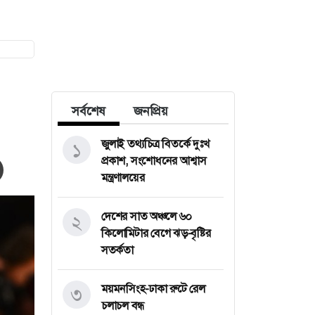
সর্বশেষ
জনপ্রিয়
জুলাই তথ্যচিত্র বিতর্কে দুঃখ
১
প্রকাশ, সংশোধনের আশ্বাস
মন্ত্রণালয়ের
দেশের সাত অঞ্চলে ৬০
২
কিলোমিটার বেগে ঝড়-বৃষ্টির
সতর্কতা
ময়মনসিংহ-ঢাকা রুটে রেল
৩
চলাচল বন্ধ