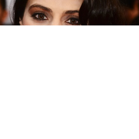
ছবি : সংগৃহীত, এখনও ‘সিঙ্গেল’ থাকতে চান পঞ্চাশ পেরোনো আমিশা