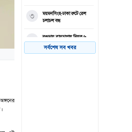
ময়মনসিংহ-ঢাকা রুটে রেল
৩
চলাচল বন্ধ
বগুড়ায় বাসচাপায় নিহত ৬
৪
সর্বশেষ সব খবর
সিলেটে দুই বাসের মুখোমুখি
৫
সংঘর্ষে নিহত ৭
উরুগুয়ের কোচ হলেন ২০১০
৬
বিশ্বকাপের গোল্ডেন বল জয়ী
ফোরলান
অঙ্গনের
য়।