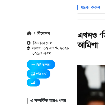
মন্তব্য করুন
এখনও ‘সি
/
বিনোদন
আমিশা
বিনোদন ডেস্ক
প্রকাশ : ০৭ আগস্ট, ২০২৬
০২:০৭ এএম
প্রিন্ট সংস্করণ
ফটো কার্ড
এ সম্পর্কিত আরও খবর