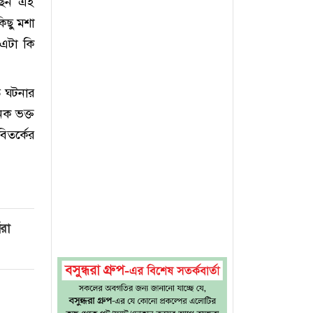
রেছেন এই
কিছু মশা
এটা কি
ত ঘটনার
েক ভক্ত
িতর্কের
ঁরা