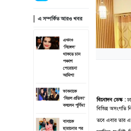
এ সম্পর্কিত আরও খবর
এখনও
‘সিঙ্গেল’
থাকতে চান
পঞ্চাশ
পেরোনো
আমিশা
ভাবনাকে
‘বিরল প্রতিভা’
বিনোদন ডেস্ক :
ঢ
বললেন পূর্ণিমা
বিভিন্ন অসংগতি 
তবে এবার তার একট
বাবাকে
হারানোর পর