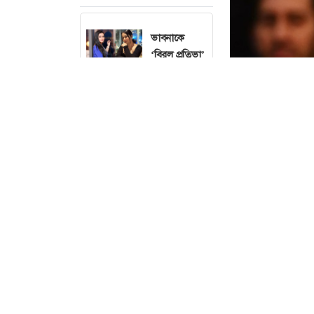
ভাবনাকে
‘বিরল প্রতিভা’
বললেন পূর্ণিমা
বাবাকে
হারানোর পর
শিউলী শিলা
চলচ্চিত্র
সার্টিফিকেশন
বোর্ডের সদস্য
হয়ে উচ্ছ্বসিত
দিঠি
সালমান
খানকে