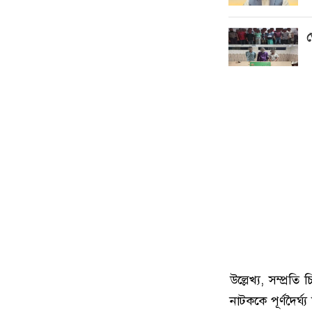
ত
উল্লেখ্য, সম্প্রত
নাটককে পূর্ণদৈর্