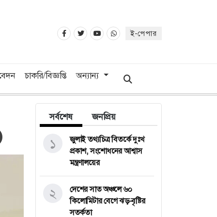
ই-পেপার
িবেদন
চাকরি/বিজ্ঞপ্তি
অন্যান্য
সর্বশেষ
জনপ্রিয়
জুলাই তথ্যচিত্র বিতর্কে দুঃখ
১
প্রকাশ, সংশোধনের আশ্বাস
মন্ত্রণালয়ের
দেশের সাত অঞ্চলে ৬০
২
কিলোমিটার বেগে ঝড়-বৃষ্টির
সতর্কতা