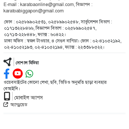
E-mail : karatoaonline@gmail.com, বিজ্ঞাপন :
karatoabiggapon@gmail.com
ফোন : ০২৫৮৯৯০২৫৩১, ০২৫৮৯৯০২৫৪৮, সার্কুলেশন বিভাগ :
০১৭১৩২২৮৪৬৬, বিজ্ঞাপন বিভাগ : ০২৫৮৯৯০২৫৪৭,
০১৭১৩-২২৮৪৪৮, ফ্যাক্স : ৬০৪২২।
ঢাকা অফিস : স্বজন টাওয়ার, ৪ সেগুন বাগিচা। ফোন : ০২-৪১০৫২১৯২,
০২-৪১০৫২১৯৩, ০২-৪১০৫২১৯৪, ফ্যাক্স : ২২৩৩৮৮৫২২।
সোশ্যাল মিডিয়া
ওয়েবসাইটের কোনো লেখা, ছবি, ভিডিও অনুমতি ছাড়া ব্যবহার
বেআইনি।
মোবাইল অ্যাপস
অ্যান্ড্রয়েড
দৈনিক করতোয়া কর্তৃক সর্বস্বত্ব স্বত্বাধিকার সংরক্ষিত © 2026
Developed by
RKR BD