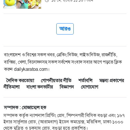
১৫ মে, ২০২৬ ১১:১৩ পিএম
আরও
বাংলাদেশ ও বিশ্বের সকল খবর, ব্রেকিং নিউজ, লাইভ নিউজ, রাজনীতি,
বাণিজ্য, খেলা, বিনোদনসহ সকল সর্বশেষ সংবাদ সবার আগে পড়তে ক্লিক
করুন dailykaratoa.com।
দৈনিক করতোয়া
গোপনীয়তার নীতি
শর্তাবলি
মন্তব্য প্রকাশের
নীতিমালা
বাংলা কনভার্টার
বিজ্ঞাপন
যোগাযোগ
সম্পাদক : মোজাম্মেল হক
সম্পাদক কর্তৃক ন্যাশনাল প্রিন্টিং প্রেস, শিল্পনগরী বিসিক বগুড়া এবং ১৬৭
ইনার সার্কুলার রোড, (আরামবাগ) ইডেন কমপ্লেক্স, মতিঝিল, ঢাকা-১০০০
থেকে মুদ্রিত ও চকযাদু রোড, বগুড়া হতে প্রকাশিত।