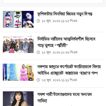
কুশিকাটায় সিনথিয়া জিমের নতুন দিগন্ত
১২ জুন, ২০২৬ ১১:০৫ পিএম
নির্যাতিত নারীদের আত্মনির্ভরশীল হিসেবে
গড়ে তুলছে “পল্লীশ্রী”
১২ জুন, ২০২৬ ১০:৫৬ পিএম
নকশার জাদুতে কর্পোরেট ক্যারিয়ারকে বিদায়
আইবিএ গ্র্যাজুয়েট জান্নাতের ‘ছাপ্পা’র গল্প
০৫ জুন, ২০২৬ ১১:১১ পিএম
সফল নারী উদ্যোক্তাদের মধ্যে অন্যতম
সামিহা