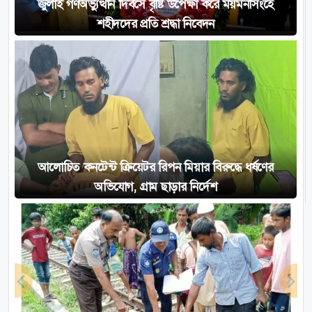
জুলাই গণঅভ্যুত্থান দিবসে বৃষ্টি উপেক্ষা করে ময়মনসিংহে
শহীদদের প্রতি শ্রদ্ধা নিবেদন
আলোচিত কনটেন্ট ক্রিয়েটর রিপন মিয়ার বিরুদ্ধে ধর্ষণের
অভিযোগ, গ্রাম ছাড়ার নির্দেশ