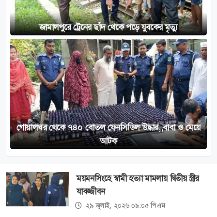
জামালপুরে ট্রেনের ছাঁদ থেকে পড়ে যুবকের মৃত্যু
গোয়ালঘর থেকে ৭৪০ বোতল ফেনসিডিল উদ্ধার,,বাবা ও মেয়ে
আটক
ময়মন‌সিং‌হে স্বামী হত্যা মামলায় দ্বিতীয় স্ত্রীর
যাবজ্জীবন
২৯ জুলাই, ২০২৬ ০৯:০৫ পিএম