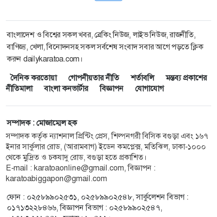
বাংলাদেশ ও বিশ্বের সকল খবর, ব্রেকিং নিউজ, লাইভ নিউজ, রাজনীতি,
বাণিজ্য, খেলা, বিনোদনসহ সকল সর্বশেষ সংবাদ সবার আগে পড়তে ক্লিক
করুন dailykaratoa.com।
দৈনিক করতোয়া
গোপনীয়তার নীতি
শর্তাবলি
মন্তব্য প্রকাশের
নীতিমালা
বাংলা কনভার্টার
বিজ্ঞাপন
যোগাযোগ
সম্পাদক : মোজাম্মেল হক
সম্পাদক কর্তৃক ন্যাশনাল প্রিন্টিং প্রেস, শিল্পনগরী বিসিক বগুড়া এবং ১৬৭
ইনার সার্কুলার রোড, (আরামবাগ) ইডেন কমপ্লেক্স, মতিঝিল, ঢাকা-১০০০
থেকে মুদ্রিত ও চকযাদু রোড, বগুড়া হতে প্রকাশিত।
E-mail : karatoaonline@gmail.com, বিজ্ঞাপন :
karatoabiggapon@gmail.com
ফোন : ০২৫৮৯৯০২৫৩১, ০২৫৮৯৯০২৫৪৮, সার্কুলেশন বিভাগ :
০১৭১৩২২৮৪৬৬, বিজ্ঞাপন বিভাগ : ০২৫৮৯৯০২৫৪৭,