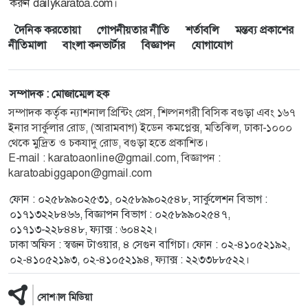
করুন dailykaratoa.com।
দৈনিক করতোয়া
গোপনীয়তার নীতি
শর্তাবলি
মন্তব্য প্রকাশের
নীতিমালা
বাংলা কনভার্টার
বিজ্ঞাপন
যোগাযোগ
সম্পাদক : মোজাম্মেল হক
সম্পাদক কর্তৃক ন্যাশনাল প্রিন্টিং প্রেস, শিল্পনগরী বিসিক বগুড়া এবং ১৬৭
ইনার সার্কুলার রোড, (আরামবাগ) ইডেন কমপ্লেক্স, মতিঝিল, ঢাকা-১০০০
থেকে মুদ্রিত ও চকযাদু রোড, বগুড়া হতে প্রকাশিত।
E-mail : karatoaonline@gmail.com, বিজ্ঞাপন :
karatoabiggapon@gmail.com
ফোন : ০২৫৮৯৯০২৫৩১, ০২৫৮৯৯০২৫৪৮, সার্কুলেশন বিভাগ :
০১৭১৩২২৮৪৬৬, বিজ্ঞাপন বিভাগ : ০২৫৮৯৯০২৫৪৭,
০১৭১৩-২২৮৪৪৮, ফ্যাক্স : ৬০৪২২।
ঢাকা অফিস : স্বজন টাওয়ার, ৪ সেগুন বাগিচা। ফোন : ০২-৪১০৫২১৯২,
০২-৪১০৫২১৯৩, ০২-৪১০৫২১৯৪, ফ্যাক্স : ২২৩৩৮৮৫২২।
সোশ্যাল মিডিয়া