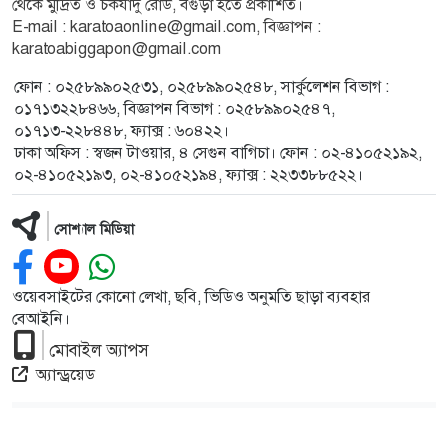
থেকে মুদ্রিত ও চকযাদু রোড, বগুড়া হতে প্রকাশিত।
E-mail : karatoaonline@gmail.com, বিজ্ঞাপন :
karatoabiggapon@gmail.com
ফোন : ০২৫৮৯৯০২৫৩১, ০২৫৮৯৯০২৫৪৮, সার্কুলেশন বিভাগ :
০১৭১৩২২৮৪৬৬, বিজ্ঞাপন বিভাগ : ০২৫৮৯৯০২৫৪৭,
০১৭১৩-২২৮৪৪৮, ফ্যাক্স : ৬০৪২২।
ঢাকা অফিস : স্বজন টাওয়ার, ৪ সেগুন বাগিচা। ফোন : ০২-৪১০৫২১৯২,
০২-৪১০৫২১৯৩, ০২-৪১০৫২১৯৪, ফ্যাক্স : ২২৩৩৮৮৫২২।
সোশ্যাল মিডিয়া
ওয়েবসাইটের কোনো লেখা, ছবি, ভিডিও অনুমতি ছাড়া ব্যবহার
বেআইনি।
মোবাইল অ্যাপস
অ্যান্ড্রয়েড
দৈনিক করতোয়া কর্তৃক সর্বস্বত্ব স্বত্বাধিকার সংরক্ষিত © 2026
Developed by
RKR BD