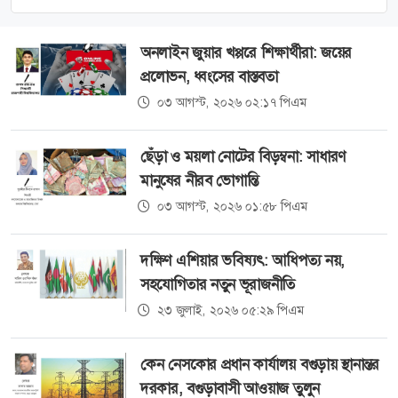
অনলাইন জুয়ার খপ্পরে শিক্ষার্থীরা: জয়ের
প্রলোভন, ধ্বংসের বাস্তবতা
০৩ আগস্ট, ২০২৬ ০২:১৭ পিএম
ছেঁড়া ও ময়লা নোটের বিড়ম্বনা: সাধারণ
মানুষের নীরব ভোগান্তি
০৩ আগস্ট, ২০২৬ ০১:৫৮ পিএম
দক্ষিণ এশিয়ার ভবিষ্যৎ: আধিপত্য নয়,
সহযোগিতার নতুন ভূরাজনীতি
২৩ জুলাই, ২০২৬ ০৫:২৯ পিএম
কেন নেসকোর প্রধান কার্যালয় বগুড়ায় স্থানান্তর
দরকার, বগুড়াবাসী আওয়াজ তুলুন