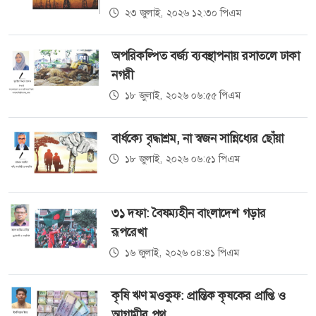
২৩ জুলাই, ২০২৬ ১২:৩০ পিএম
অপরিকল্পিত বর্জ্য ব্যবস্থাপনায় রসাতলে ঢাকা
নগরী
১৮ জুলাই, ২০২৬ ০৬:৫৫ পিএম
বার্ধক্যে বৃদ্ধাশ্রম, না স্বজন সান্নিধ্যের ছোঁয়া
১৮ জুলাই, ২০২৬ ০৬:৫১ পিএম
৩১ দফা: বৈষম্যহীন বাংলাদেশ গড়ার
রূপরেখা
১৬ জুলাই, ২০২৬ ০৪:৪১ পিএম
কৃষি ঋণ মওকুফ: প্রান্তিক কৃষকের প্রাপ্তি ও
আগামীর পথ