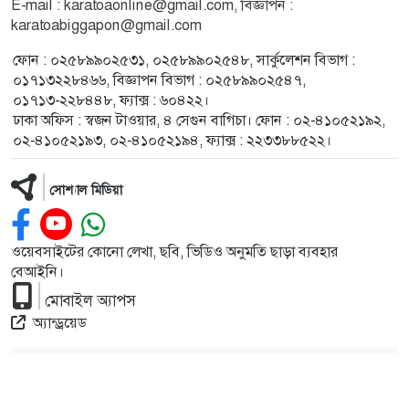
E-mail : karatoaonline@gmail.com, বিজ্ঞাপন :
karatoabiggapon@gmail.com
ফোন : ০২৫৮৯৯০২৫৩১, ০২৫৮৯৯০২৫৪৮, সার্কুলেশন বিভাগ :
০১৭১৩২২৮৪৬৬, বিজ্ঞাপন বিভাগ : ০২৫৮৯৯০২৫৪৭,
০১৭১৩-২২৮৪৪৮, ফ্যাক্স : ৬০৪২২।
ঢাকা অফিস : স্বজন টাওয়ার, ৪ সেগুন বাগিচা। ফোন : ০২-৪১০৫২১৯২,
০২-৪১০৫২১৯৩, ০২-৪১০৫২১৯৪, ফ্যাক্স : ২২৩৩৮৮৫২২।
সোশ্যাল মিডিয়া
ওয়েবসাইটের কোনো লেখা, ছবি, ভিডিও অনুমতি ছাড়া ব্যবহার
বেআইনি।
মোবাইল অ্যাপস
অ্যান্ড্রয়েড
দৈনিক করতোয়া কর্তৃক সর্বস্বত্ব স্বত্বাধিকার সংরক্ষিত © 2026
Developed by
RKR BD