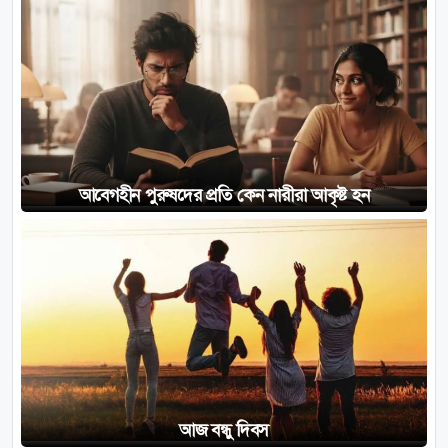
আবেগহীন পুরুষদের প্রতি কেন নারীরা আকৃষ্ট হন
আজ বন্ধু দিবস