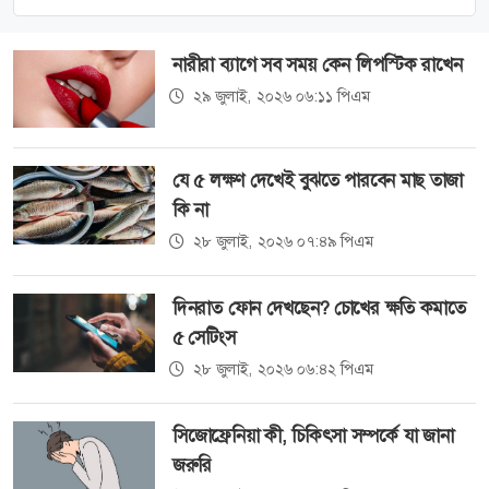
নারীরা ব্যাগে সব সময় কেন লিপস্টিক রাখেন
২৯ জুলাই, ২০২৬ ০৬:১১ পিএম
যে ৫ লক্ষণ দেখেই বুঝতে পারবেন মাছ তাজা
কি না
২৮ জুলাই, ২০২৬ ০৭:৪৯ পিএম
দিনরাত ফোন দেখছেন? চোখের ক্ষতি কমাতে
৫ সেটিংস
২৮ জুলাই, ২০২৬ ০৬:৪২ পিএম
সিজোফ্রেনিয়া কী, চিকিৎসা সম্পর্কে যা জানা
জরুরি