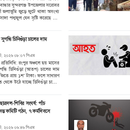
ইবান্ধার সুন্দরগঞ্জ উপজেলার সরোবর
র্ণ জলাভূমি জুড়ে ফুটে থাকা অসংখ্য
াদা পদ্মফুল যেন সৃষ্টি করেছে এক
প্রাকৃতিক
 সুগন্ধি চিনিগুঁড়া চালের দাম
ট, ২০২৬ ০৮:০৭ পিএম
 প্রতিনিধি: রংপুর অঞ্চলে ছয় মাসের
ুগন্ধি চিনিগুঁড়া (আতপ) চালের দাম
িতে প্রায় ১শ’ টাকা। ফলে সাধারণ
ত থেকে উঠে যাচ্ছে চিনিগুঁড়া চালের
াত্রদল-শিবির সংঘর্ষ: পাঁচ
ন্ত কমিটি গঠন, ৭ কর্মদিবসে
ট, ২০২৬ ০৬:৪৬ পিএম