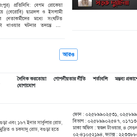
রংপুর) প্রতিনিধি: বেগম রোকেয়া
ালয়ে (বেরোবি) ছাত্রদল ও ইসলামী
রের নেতাকর্মীদের মধ্যে সংঘটিত
ল্টা ধাওয়ার ঘটনার তদন্তে পাঁচ
 একটি কমিটি গঠন করেছে
লয় প্রশাসন। মঙ্গলবার (৪
আরও
দৈনিক করতোয়া
গোপনীয়তার নীতি
শর্তাবলি
মন্তব্য প্রক
,
যোগাযোগ
ফোন : ০২৫৮৯৯০২৫৩১, ০২৫৮৯৯০২৫
বিভাগ : ০২৫৮৯৯০২৫৪৭, ০১৭১৩-২
ক বগুড়া এবং ১৬৭ ইনার সার্কুলার রোড,
ঢাকা অফিস : স্বজন টাওয়ার, ৪ স
ুদ্রিত ও চকযাদু রোড, বগুড়া হতে
০২-৪১০৫২১৯৪, ফ্যাক্স : ২২৩৩৮