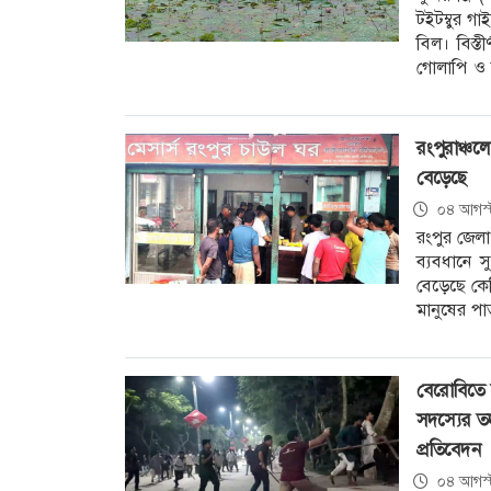
টইটম্বুর গা
বিল। বিস্তী
গোলাপি ও স
মনোমুগ্ধকর 
রংপুরাঞ্চলে
বেড়েছে
০৪ আগস্
রংপুর জেলা
ব্যবধানে স
বেড়েছে কেজ
মানুষের পা
পোলাও।
বেরোবিতে ছ
সদস্যের তদ
প্রতিবেদন
০৪ আগস্