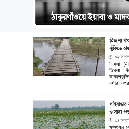
ঠাকুরগাঁওয়ে ইয়াবা ও মাদ
ব্রিজ না থ
ঝুঁকিতে হা
০৫ আগস্
ডিমলা (নী
ডিমলা উ
আকাশকুড়ির
নদীর ওপর 
প্রাণঘাতি
মানুষ।
গাইবান্ধার
ও সাদা পদ্ম
০৪ আগস্
সুন্দরগঞ্জ (