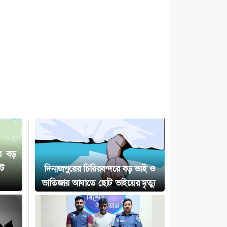
রে বড়
োট
দিনাজপুরের চিরিরবন্দরে বড় ভাই ও
ভাতিজার আঘাতে ছোট ভাইয়ের মৃত্যু