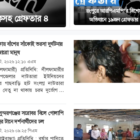
রংপুরে আরপিএমপি’র বিশে
কসহ গ্রেফতার ৪
অভিযানে ১৯জন গ্রেফতার
াকায় বাঁশের সাঁকোই ভরসা দুর্ঘটনার
জারো মানুষ
ট, ২০২৬ ১২:১০ এএম
লফামারী) প্রতিনিধি: নীলফামারীর
পজেলার নাউতারা ইউনিয়নের
 গাছবাড়ি হাট সংলগ্ন নাউতারা
সেতু না থাকায় চরম দুর্ভোগ ও
 ঝুঁকিতে চলাচল করছে কয়েক হাজার
 সুন্দরগঞ্জের সরোবর বিলে গোলাপি
র টানে দর্শনার্থীদের ঢল
ট, ২০২৬ ০৯:২৫ পিএম
গাইবান্ধা) প্রতিনিধি : বর্ষার পানিতে