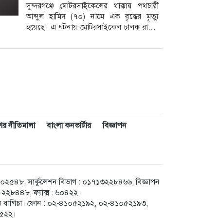
সুন্দরগঞ্জে মোটরসাইকেলের ধাক্কায় পথচারী
আব্দুল হামিদ (৭০) নামে এক বৃদ্ধের মৃত্যু
হয়েছে। এ ঘটনায় মোটরসাইকেল চালক রামিম
মিয়া (১৫) আহত হয়েছেন। আজ মঙ্গলবার
াশের নীতিমালা
বাংলা কনভার্টার
বিজ্ঞাপন
৪৮, সার্কুলেশন বিভাগ : ০১৭১৩২২৮৪৬৬, বিজ্ঞাপন
২৮৪৪৮, ফ্যাক্স : ৬০৪২২।
েগুন বাগিচা। ফোন : ০২-৪১০৫২১৯২, ০২-৪১০৫২১৯৩,
৮৫২২।