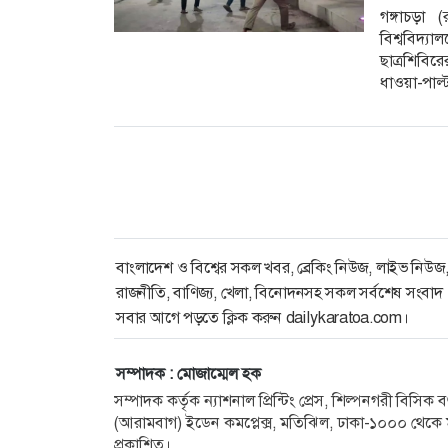
গঙ্গাচড়া (
বিশ্ববিদ্য
ছাত্রশিবি
ধাওয়া-পা
সদস্যের
বিশ্ববিদ্যা
বাংলাদেশ ও বিশ্বের সকল খবর, ব্রেকিং নিউজ, লাইভ নিউজ
রাজনীতি, বাণিজ্য, খেলা, বিনোদনসহ সকল সর্বশেষ সংবাদ
সবার আগে পড়তে ক্লিক করুন dailykaratoa.com।
সম্পাদক : মোজাম্মেল হক
সম্পাদক কর্তৃক ন্যাশনাল প্রিন্টিং প্রেস, শিল্পনগরী বিসি
(আরামবাগ) ইডেন কমপ্লেক্স, মতিঝিল, ঢাকা-১০০০ থেকে ম
প্রকাশিত।