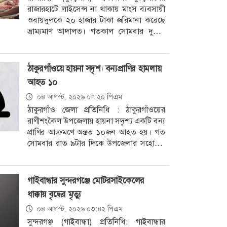
রাজারহাটে লাইসেন্স না থাকায় মাংস ব্যবসায়ী
ওবায়দুলকে ২০ হাজার টাকা জরিমানা করেছে
ভ্রাম্যমাণ আদালত। গতকাল সোমবার দুপুরে
উপজেলার নাককাটি এলাকায় অবস্থিত
‘ওবায়েদুল ট্রেডার্স’ নামের
ঠাকুরগাঁওয়ে হায়না সদৃশ্য বন্যপ্রাণির হামলায়
আহত ১০
০৪ আগস্ট, ২০২৬ ০৭:২০ পিএম
ঠাকুরগাঁও জেলা প্রতিনিধি : ঠাকুরগাঁওয়ের
রাণীশংকৈল উপজেলায় হায়না সদৃশ্য একটি বন্য
প্রাণির আক্রমণে অন্তত ১০জন আহত হয়। গত
সোমবার রাত ৯টার দিকে উপজেলার সহোদর,
দোশিয়া ও বুড়িপুকুর গ্রামে
গাইবান্ধার সুন্দরগঞ্জে মোটরসাইকেলের
ধাক্কায় বৃদ্ধের মৃত্যু
০৪ আগস্ট, ২০২৬ ০৩:৪২ পিএম
সুন্দরগঞ্জ (গাইবান্ধা) প্রতিনিধি: গাইবান্ধার