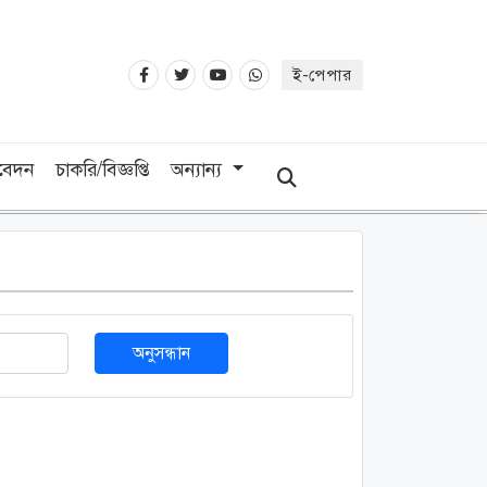
ই-পেপার
িবেদন
চাকরি/বিজ্ঞপ্তি
অন্যান্য
অনুসন্ধান