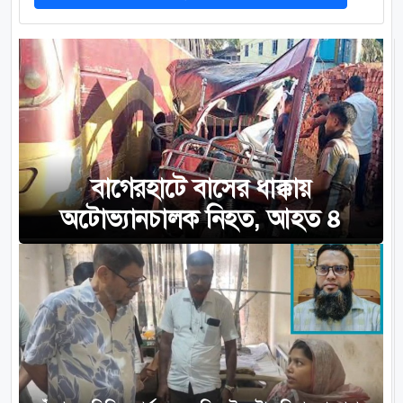
বাগেরহাটে বাসের ধাক্কায়
অটোভ্যানচালক নিহত, আহত ৪