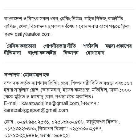
বাংলাদেশ ও বিশ্বের সকল খবর, ব্রেকিং নিউজ, লাইভ নিউজ, রাজনীতি,
বাণিজ্য, খেলা, বিনোদনসহ সকল সর্বশেষ সংবাদ সবার আগে পড়তে ক্লিক
করুন dailykaratoa.com।
দৈনিক করতোয়া
গোপনীয়তার নীতি
শর্তাবলি
মন্তব্য প্রকাশের
নীতিমালা
বাংলা কনভার্টার
বিজ্ঞাপন
যোগাযোগ
সম্পাদক : মোজাম্মেল হক
সম্পাদক কর্তৃক ন্যাশনাল প্রিন্টিং প্রেস, শিল্পনগরী বিসিক বগুড়া এবং ১৬৭
ইনার সার্কুলার রোড, (আরামবাগ) ইডেন কমপ্লেক্স, মতিঝিল, ঢাকা-১০০০
থেকে মুদ্রিত ও চকযাদু রোড, বগুড়া হতে প্রকাশিত।
E-mail : karatoaonline@gmail.com, বিজ্ঞাপন :
karatoabiggapon@gmail.com
ফোন : ০২৫৮৯৯০২৫৩১, ০২৫৮৯৯০২৫৪৮, সার্কুলেশন বিভাগ :
০১৭১৩২২৮৪৬৬, বিজ্ঞাপন বিভাগ : ০২৫৮৯৯০২৫৪৭,
০১৭১৩-২২৮৪৪৮, ফ্যাক্স : ৬০৪২২।