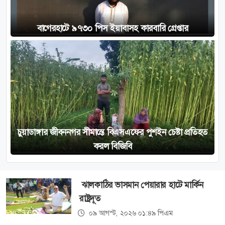
বাগেরহাটে ৯৭৩০ পিস ইয়াবাসহ কারবারি গ্রেপ্তার
চুয়াডাঙ্গার জীবননগর সীমান্তে বিএসএফের পুশইন চেষ্টা প্রতিহত
করল বিজিবি
ঝালকাঠির ভাসমান পেয়ারার হাটে মার্কিন
রাষ্ট্রদূত
০৯ আগস্ট, ২০২৬ ০১:৪৯ পিএম