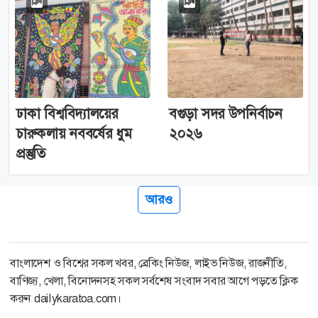
ঢাকা বিশ্ববিদ্যালয়ের
বগুড়া সদর উপনির্বাচন
চারুকলায় নববর্ষের ধুম
২০২৬
প্রস্তুতি
আরও
বাংলাদেশ ও বিশ্বের সকল খবর, ব্রেকিং নিউজ, লাইভ নিউজ, রাজনীতি,
বাণিজ্য, খেলা, বিনোদনসহ সকল সর্বশেষ সংবাদ সবার আগে পড়তে ক্লিক
করুন dailykaratoa.com।