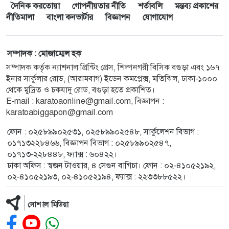
দৈনিক করতোয়া
গোপনীয়তার নীতি
শর্তাবলি
মন্তব্য প্রকাশের
নীতিমালা
বাংলা কনভার্টার
বিজ্ঞাপন
যোগাযোগ
সম্পাদক : মোজাম্মেল হক
সম্পাদক কর্তৃক ন্যাশনাল প্রিন্টিং প্রেস, শিল্পনগরী বিসিক বগুড়া এবং ১৬৭
ইনার সার্কুলার রোড, (আরামবাগ) ইডেন কমপ্লেক্স, মতিঝিল, ঢাকা-১০০০
থেকে মুদ্রিত ও চকযাদু রোড, বগুড়া হতে প্রকাশিত।
E-mail : karatoaonline@gmail.com, বিজ্ঞাপন :
karatoabiggapon@gmail.com
ফোন : ০২৫৮৯৯০২৫৩১, ০২৫৮৯৯০২৫৪৮, সার্কুলেশন বিভাগ :
০১৭১৩২২৮৪৬৬, বিজ্ঞাপন বিভাগ : ০২৫৮৯৯০২৫৪৭,
০১৭১৩-২২৮৪৪৮, ফ্যাক্স : ৬০৪২২।
ঢাকা অফিস : স্বজন টাওয়ার, ৪ সেগুন বাগিচা। ফোন : ০২-৪১০৫২১৯২,
০২-৪১০৫২১৯৩, ০২-৪১০৫২১৯৪, ফ্যাক্স : ২২৩৩৮৮৫২২।
সোশ্যাল মিডিয়া