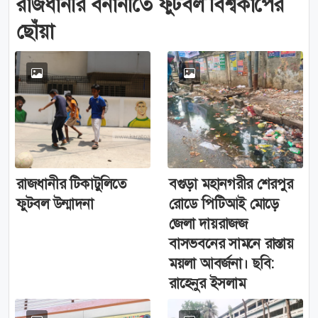
রাজধানীর বনানীতে ফুটবল বিশ্বকাপের
ছোঁয়া
রাজধানীর টিকাটুলিতে
বগুড়া মহানগরীর শেরপুর
ফুটবল উন্মাদনা
রোডে পিটিআই মোড়ে
জেলা দায়রাজজ
বাসভবনের সামনে রাস্তায়
ময়লা আবর্জনা। ছবি:
রাহেনুর ইসলাম