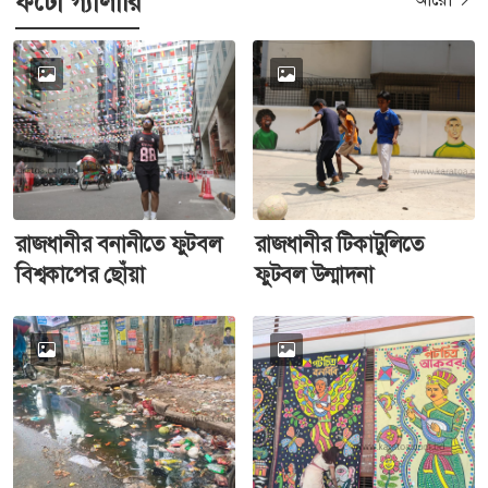
ফটো গ্যালারি
রাজধানীর বনানীতে ফুটবল
রাজধানীর টিকাটুলিতে
বিশ্বকাপের ছোঁয়া
ফুটবল উন্মাদনা