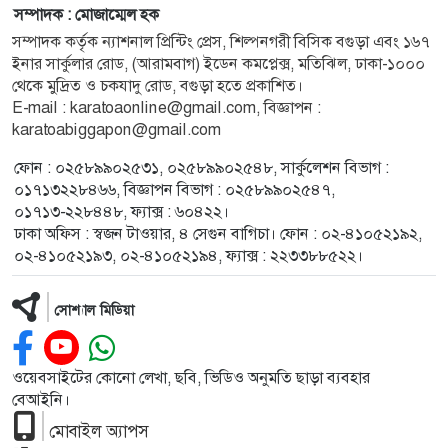
সম্পাদক : মোজাম্মেল হক
সম্পাদক কর্তৃক ন্যাশনাল প্রিন্টিং প্রেস, শিল্পনগরী বিসিক বগুড়া এবং ১৬৭
ইনার সার্কুলার রোড, (আরামবাগ) ইডেন কমপ্লেক্স, মতিঝিল, ঢাকা-১০০০
থেকে মুদ্রিত ও চকযাদু রোড, বগুড়া হতে প্রকাশিত।
E-mail : karatoaonline@gmail.com, বিজ্ঞাপন :
karatoabiggapon@gmail.com
ফোন : ০২৫৮৯৯০২৫৩১, ০২৫৮৯৯০২৫৪৮, সার্কুলেশন বিভাগ :
০১৭১৩২২৮৪৬৬, বিজ্ঞাপন বিভাগ : ০২৫৮৯৯০২৫৪৭,
০১৭১৩-২২৮৪৪৮, ফ্যাক্স : ৬০৪২২।
ঢাকা অফিস : স্বজন টাওয়ার, ৪ সেগুন বাগিচা। ফোন : ০২-৪১০৫২১৯২,
০২-৪১০৫২১৯৩, ০২-৪১০৫২১৯৪, ফ্যাক্স : ২২৩৩৮৮৫২২।
সোশ্যাল মিডিয়া
ওয়েবসাইটের কোনো লেখা, ছবি, ভিডিও অনুমতি ছাড়া ব্যবহার
বেআইনি।
মোবাইল অ্যাপস