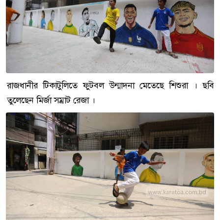
রাজধানীর টিকাটুলিতে ফুটবল উন্মাদনা মেতেছে শিশুরা । ছবি
তুলেছেন মির্জা সম্রাট রেজা ।