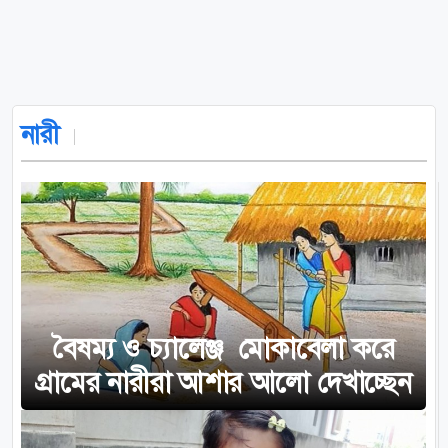
নারী
বৈষম্য ও চ্যালেঞ্জ মোকাবেলা করে
গ্রামের নারীরা আশার আলো দেখাচ্ছেন