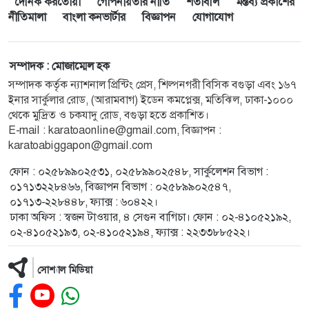
দৈনিক করতোয়া
গোপনীয়তার নীতি
শর্তাবলি
মন্তব্য প্রকাশের
নীতিমালা
বাংলা কনভার্টার
বিজ্ঞাপন
যোগাযোগ
সম্পাদক : মোজাম্মেল হক
সম্পাদক কর্তৃক ন্যাশনাল প্রিন্টিং প্রেস, শিল্পনগরী বিসিক বগুড়া এবং ১৬৭
ইনার সার্কুলার রোড, (আরামবাগ) ইডেন কমপ্লেক্স, মতিঝিল, ঢাকা-১০০০
থেকে মুদ্রিত ও চকযাদু রোড, বগুড়া হতে প্রকাশিত।
E-mail : karatoaonline@gmail.com, বিজ্ঞাপন :
karatoabiggapon@gmail.com
ফোন : ০২৫৮৯৯০২৫৩১, ০২৫৮৯৯০২৫৪৮, সার্কুলেশন বিভাগ :
০১৭১৩২২৮৪৬৬, বিজ্ঞাপন বিভাগ : ০২৫৮৯৯০২৫৪৭,
০১৭১৩-২২৮৪৪৮, ফ্যাক্স : ৬০৪২২।
ঢাকা অফিস : স্বজন টাওয়ার, ৪ সেগুন বাগিচা। ফোন : ০২-৪১০৫২১৯২,
০২-৪১০৫২১৯৩, ০২-৪১০৫২১৯৪, ফ্যাক্স : ২২৩৩৮৮৫২২।
সোশ্যাল মিডিয়া