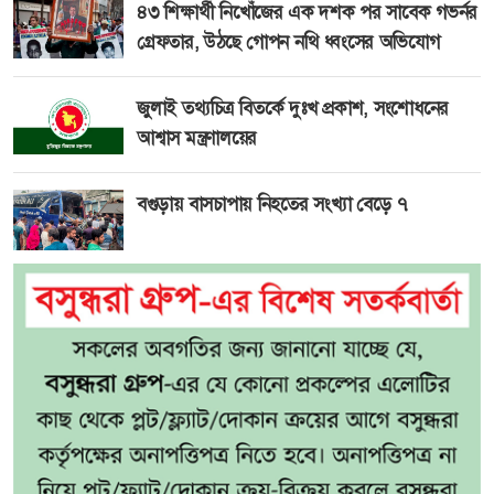
৪৩ শিক্ষার্থী নিখোঁজের এক দশক পর সাবেক গভর্নর
গ্রেফতার, উঠছে গোপন নথি ধ্বংসের অভিযোগ
জুলাই তথ্যচিত্র বিতর্কে দুঃখ প্রকাশ, সংশোধনের
আশ্বাস মন্ত্রণালয়ের
বগুড়ায় বাসচাপায় নিহতের সংখ্যা বেড়ে ৭