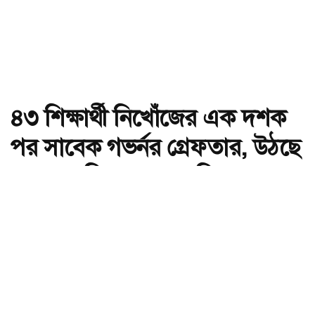
৪৩ শিক্ষার্থী নিখোঁজের এক দশক
পর সাবেক গভর্নর গ্রেফতার, উঠছে
গোপন নথি ধ্বংসের অভিযোগ
অ-
অ+