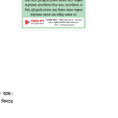
ি হচ্ছে।
িট কিনতে