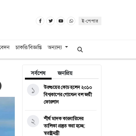
ই-পেপার
িবেদন
চাকরি/বিজ্ঞপ্তি
অন্যান্য
সর্বশেষ
জনপ্রিয়
উরুগুয়ের কোচ হলেন ২০১০
১
বিশ্বকাপের গোল্ডেন বল জয়ী
ফোরলান
শীর্ষ মাদক কারবারিদের
২
তালিকা প্রস্তুত করা হচ্ছে:
স্বরাষ্ট্রমন্ত্রী