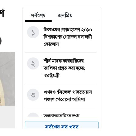
শ
সর্বশেষ
জনপ্রিয়
উরুগুয়ের কোচ হলেন ২০১০
১
বিশ্বকাপের গোল্ডেন বল জয়ী
ফোরলান
শীর্ষ মাদক কারবারিদের
২
তালিকা প্রস্তুত করা হচ্ছে:
স্বরাষ্ট্রমন্ত্রী
এখনও ‘সিঙ্গেল’ থাকতে চান
৩
পঞ্চাশ পেরোনো আমিশা
অস্ত্রভান্ডার নিয়ে তথ্য
৪
ফাঁসকারীদের কারাদণ্ডের
সর্বশেষ সব খবর
হুঁশিয়ারি ট্রাম্পের