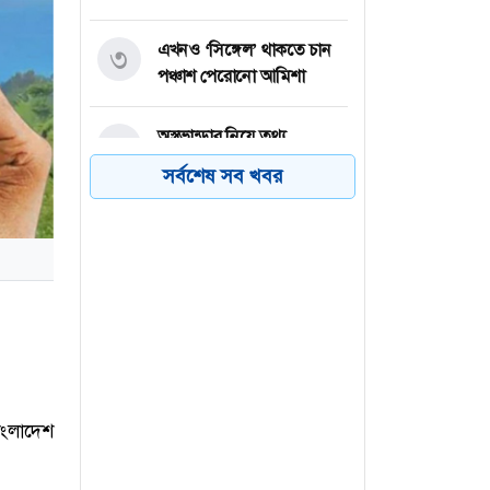
এখনও ‘সিঙ্গেল’ থাকতে চান
৩
পঞ্চাশ পেরোনো আমিশা
অস্ত্রভান্ডার নিয়ে তথ্য
৪
ফাঁসকারীদের কারাদণ্ডের
সর্বশেষ সব খবর
হুঁশিয়ারি ট্রাম্পের
বিএনপির সংসদ সদস্য
৫
বীথিকাকে আইনি নোটিশ
দিলেন আসিফ মাহমুদ
নতুন বিশ্বরেকর্ড গড়লেন জস
৬
বাটলার
াংলাদেশ