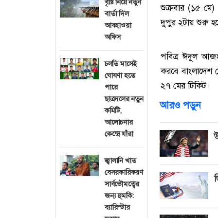
বৃষ্টি নিয়ে নতুন
শুক্রবার (১৫ মে)
বার্তা দিল
দুপুর ২টায় শুরু হব
আবহাওয়া
অফিস
পবিত্র ঈদুল আজহা
চলতি মাসেই
করবে বাংলাদেশ র
ঘোষণা হতে
২৭ মের টিকিট।
পারে
ছাত্রদলের নতুন
আরও পড়ুন
কমিটি,
আলোচনার
কেন্দ্রে যাঁরা
উ
জ্বালানি খাত
বেসরকারিকরণ
ভ
সার্বভৌমত্বের
জন্য হুমকি:
ব্যারিস্টার