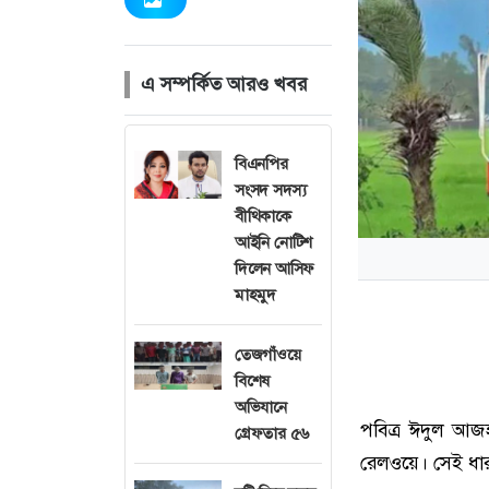
এ সম্পর্কিত আরও খবর
বিএনপির
সংসদ সদস্য
বীথিকাকে
আইনি নোটিশ
দিলেন আসিফ
মাহমুদ
তেজগাঁওয়ে
বিশেষ
অভিযানে
পবিত্র ঈদুল আজহ
গ্রেফতার ৫৬
রেলওয়ে। সেই ধার