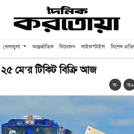
খেলাধুলা
আন্তর্জাতিক
বিনোদন
লাইফস্টাইল
বিশেষ প্রত
য় ২৫ মে’র টিকিট বিক্রি আজ
অ-
অ+