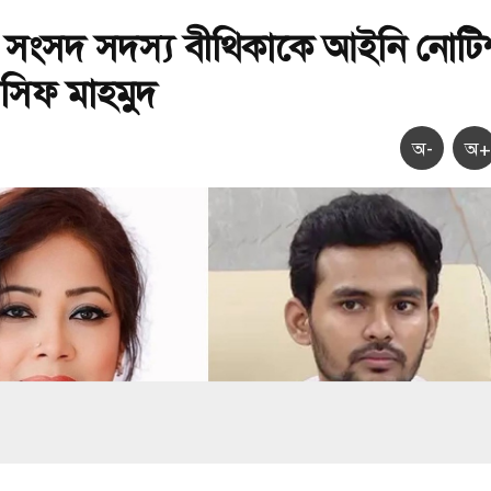
 সংসদ সদস্য বীথিকাকে আইনি নোটি
সিফ মাহমুদ
অ-
অ+