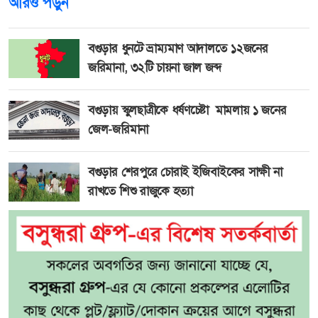
আরও পড়ুন
বগুড়ার ধুনটে ভ্রাম্যমাণ আদালতে ১২জনের
জরিমানা, ৩২টি চায়না জাল জব্দ
বগুড়ায় স্কুলছাত্রীকে ধর্ষণচেষ্টা মামলায় ১ জনের
জেল-জরিমানা
বগুড়ার শেরপুরে চোরাই ইজিবাইকের সাক্ষী না
রাখতে শিশু রাজুকে হত্যা