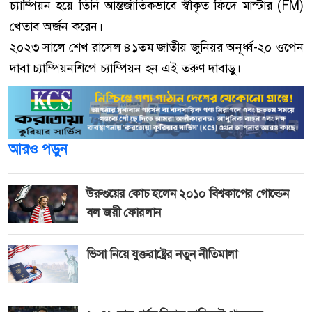
চ্যাম্পিয়ন হয়ে তিনি আন্তর্জাতিকভাবে স্বীকৃত ফিদে মাস্টার (FM)
খেতাব অর্জন করেন।
২০২৩ সালে শেখ রাসেল ৪১তম জাতীয় জুনিয়র অনূর্ধ্ব-২০ ওপেন
দাবা চ্যাম্পিয়নশিপে চ্যাম্পিয়ন হন এই তরুণ দাবাড়ু।
আরও পড়ুন
উরুগুয়ের কোচ হলেন ২০১০ বিশ্বকাপের গোল্ডেন
বল জয়ী ফোরলান
ভিসা নিয়ে যুক্তরাষ্ট্রের নতুন নীতিমালা