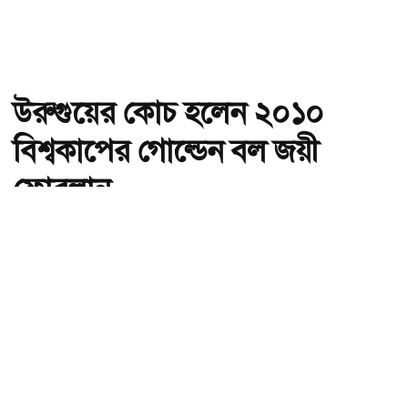
উরুগুয়ের কোচ হলেন ২০১০
বিশ্বকাপের গোল্ডেন বল জয়ী
ফোরলান
অ-
অ+