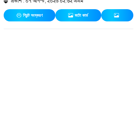
প্রকাশ : ০৭ আগস্ট, ২০২৬ ০২:৩২ এএম
প্রিন্ট সংস্করণ
ফটো কার্ড