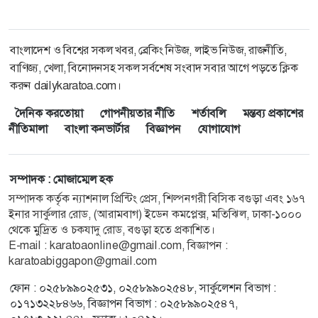
বাংলাদেশ ও বিশ্বের সকল খবর, ব্রেকিং নিউজ, লাইভ নিউজ, রাজনীতি,
বাণিজ্য, খেলা, বিনোদনসহ সকল সর্বশেষ সংবাদ সবার আগে পড়তে ক্লিক
করুন dailykaratoa.com।
দৈনিক করতোয়া
গোপনীয়তার নীতি
শর্তাবলি
মন্তব্য প্রকাশের
নীতিমালা
বাংলা কনভার্টার
বিজ্ঞাপন
যোগাযোগ
সম্পাদক : মোজাম্মেল হক
সম্পাদক কর্তৃক ন্যাশনাল প্রিন্টিং প্রেস, শিল্পনগরী বিসিক বগুড়া এবং ১৬৭
ইনার সার্কুলার রোড, (আরামবাগ) ইডেন কমপ্লেক্স, মতিঝিল, ঢাকা-১০০০
থেকে মুদ্রিত ও চকযাদু রোড, বগুড়া হতে প্রকাশিত।
E-mail : karatoaonline@gmail.com, বিজ্ঞাপন :
karatoabiggapon@gmail.com
ফোন : ০২৫৮৯৯০২৫৩১, ০২৫৮৯৯০২৫৪৮, সার্কুলেশন বিভাগ :
০১৭১৩২২৮৪৬৬, বিজ্ঞাপন বিভাগ : ০২৫৮৯৯০২৫৪৭,