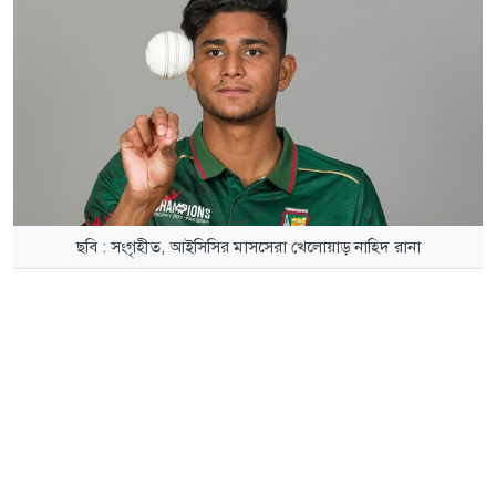
ছবি : সংগৃহীত, আইসিসির মাসসেরা খেলোয়াড় নাহিদ রানা