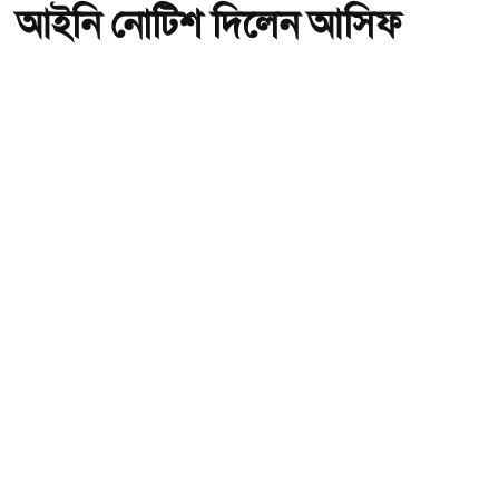
আইনি নোটিশ দিলেন আসিফ
মাহমুদ
অ-
অ+
ছবি : সংগৃহীত, বিএনপির সংসদ সদস্য বীথিকাকে আইনি নোটিশ দিলেন আসিফ
মাহমুদ