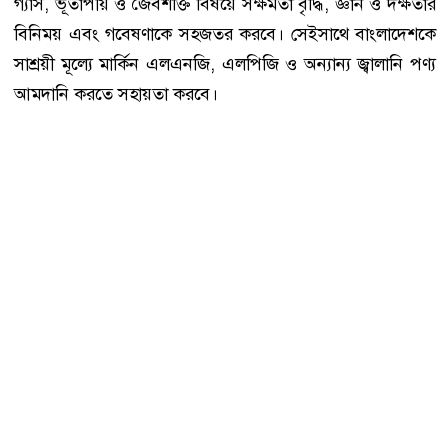
গ্যাস, ভূতাপীয় ও জৈবশক্তি বিষয়ে সক্ষমতা বৃদ্ধি, জ্ঞান ও দক্ষতার
বিনিময় এবং গবেষণাকে সহজতর করবে। সেইসাথে বাংলাদেশকে
সাশ্রয়ী মূল্যে মার্কিন এলএনজি, এলপিজি ও অন্যান্য জ্বালানি পণ্য
আমদানি করতে সহায়তা করবে।