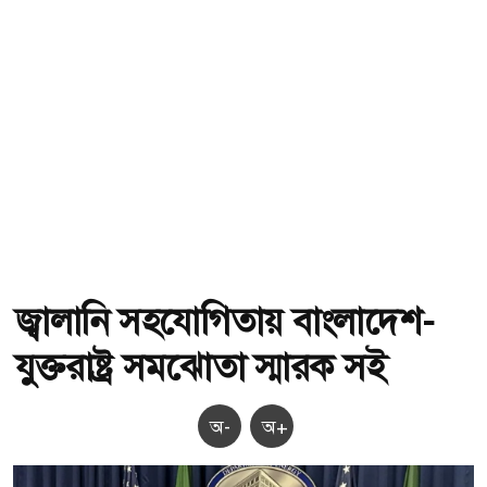
জ্বালানি সহযোগিতায় বাংলাদেশ-
যুক্তরাষ্ট্র সমঝোতা স্মারক সই
অ-
অ+