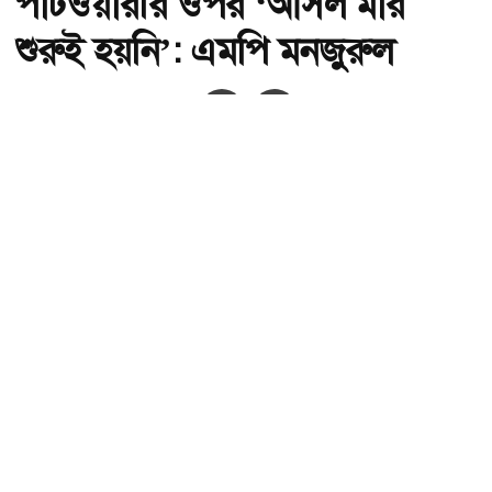
পাটওয়ারীর ওপর ‘আসল মার
শুরুই হয়নি’: এমপি মনজুরুল
অ-
অ+
ছবি : সংগৃহীত, পাটওয়ারীর ওপর ‘আসল মার শুরুই হয়নি’: এমপি মনজুরুল