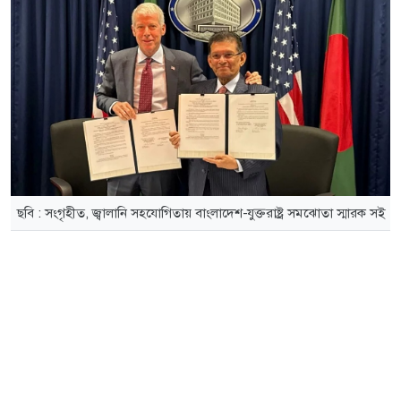
ছবি : সংগৃহীত, জ্বালানি সহযোগিতায় বাংলাদেশ-যুক্তরাষ্ট্র সমঝোতা স্মারক সই