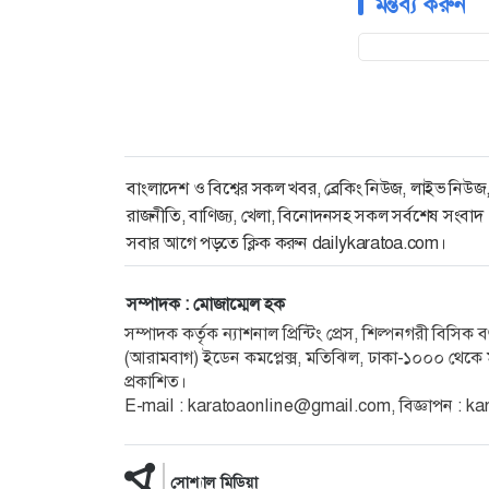
মন্তব্য করুন
বাংলাদেশ ও বিশ্বের সকল খবর, ব্রেকিং নিউজ, লাইভ নিউজ
রাজনীতি, বাণিজ্য, খেলা, বিনোদনসহ সকল সর্বশেষ সংবাদ
সবার আগে পড়তে ক্লিক করুন dailykaratoa.com।
সম্পাদক : মোজাম্মেল হক
সম্পাদক কর্তৃক ন্যাশনাল প্রিন্টিং প্রেস, শিল্পনগরী বিসি
(আরামবাগ) ইডেন কমপ্লেক্স, মতিঝিল, ঢাকা-১০০০ থেকে ম
প্রকাশিত।
E-mail : karatoaonline@gmail.com, বিজ্ঞাপন :
সোশ্যাল মিডিয়া