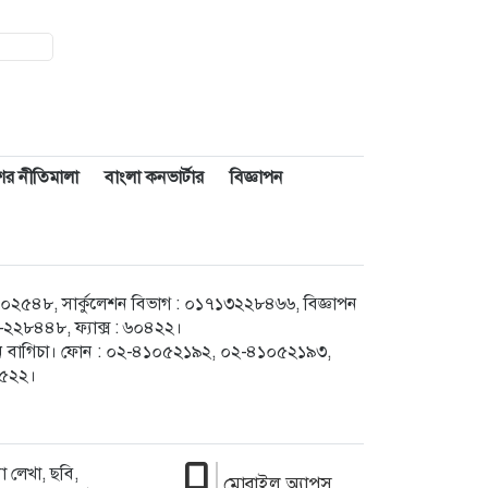
াশের নীতিমালা
বাংলা কনভার্টার
বিজ্ঞাপন
৪৮, সার্কুলেশন বিভাগ : ০১৭১৩২২৮৪৬৬, বিজ্ঞাপন
২৮৪৪৮, ফ্যাক্স : ৬০৪২২।
েগুন বাগিচা। ফোন : ০২-৪১০৫২১৯২, ০২-৪১০৫২১৯৩,
৮৫২২।
 লেখা, ছবি,
মোবাইল অ্যাপস