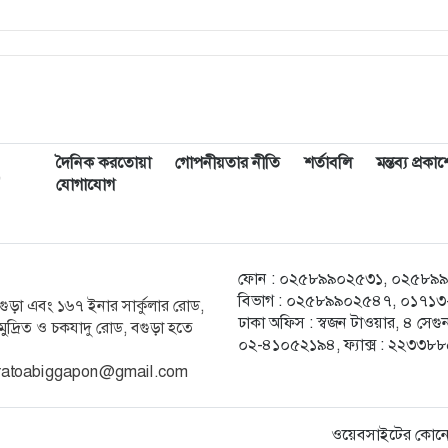
দৈনিক করতোয়া
গোপনীয়তার নীতি
শর্তাবলি
মন্তব্য প্রক
,
যোগাযোগ
ফোন : ০২৫৮৯৯০২৫৩১, ০২৫৮৯৯০২৫
বিভাগ : ০২৫৮৯৯০২৫৪৭, ০১৭১৩-২
ক বগুড়া এবং ১৬৭ ইনার সার্কুলার রোড,
ঢাকা অফিস : স্বজন টাওয়ার, ৪ স
ুদ্রিত ও চকযাদু রোড, বগুড়া হতে
০২-৪১০৫২১৯৪, ফ্যাক্স : ২২৩৩৮
 karatoabiggapon@gmail.com
ওয়েবসাইটের কোনো