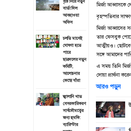
বৃষ্টি নিয়ে নতুন
মির্জা আব্বাসকে
বার্তা দিল
আবহাওয়া
বৃহস্পতিবার সাক্
অফিস
মির্জা আব্বাসের স
তার ফেসবুক পোস্ট
চলতি মাসেই
আত্মীয়ও। ছোটবেল
ঘোষণা হতে
পারে
সঙ্গে আমাদের পার
ছাত্রদলের নতুন
এ সময় তিনি মির্জ
কমিটি,
আলোচনার
দোয়া প্রার্থনা করে
কেন্দ্রে যাঁরা
আরও পড়ুন
জ্বালানি খাত
বেসরকারিকরণ
উ
সার্বভৌমত্বের
জন্য হুমকি:
ব্যারিস্টার
ভ