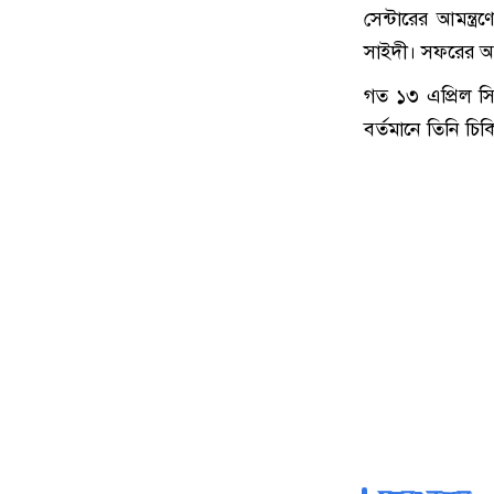
সেন্টারের আমন্ত
সাইদী। সফরের অং
গত ১৩ এপ্রিল সি
বর্তমানে তিনি চি