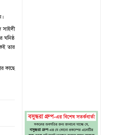
ন।
ুদ সাইদী
 ঘনিষ্ঠ
কেই তার
ার কাছে