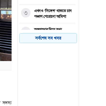
এখনও ‘সিঙ্গেল’ থাকতে চান
৩
পঞ্চাশ পেরোনো আমিশা
অস্ত্রভান্ডার নিয়ে তথ্য
৪
ফাঁসকারীদের কারাদণ্ডের
সর্বশেষ সব খবর
হুঁশিয়ারি ট্রাম্পের
বিএনপির সংসদ সদস্য
৫
বীথিকাকে আইনি নোটিশ
দিলেন আসিফ মাহমুদ
নতুন বিশ্বরেকর্ড গড়লেন জস
৬
বাটলার
দ সদস্য