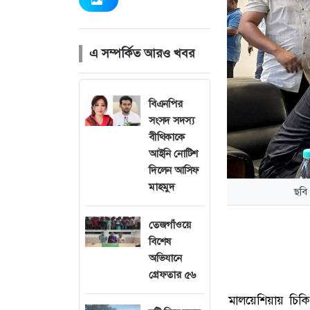
এ সম্পর্কিত আরও খবর
বিএনপির
সংসদ সদস্য
বীথিকাকে
আইনি নোটিশ
দিলেন আসিফ
মাহমুদ
ছবি
তেজগাঁওয়ে
বিশেষ
অভিযানে
গ্রেফতার ৫৬
মালয়েশিয়ায় চিকি