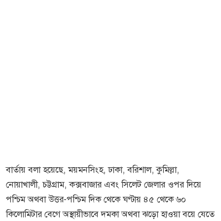
বার্তায় বলা হয়েছে, ময়মনসিংহ, ঢাকা, বরিশাল, কুমিল্লা,
নোয়াখালী, চট্টগ্রাম, কক্সবাজার এবং সিলেট জেলার ওপর দিয়ে
পশ্চিম অথবা উত্তর-পশ্চিম দিক থেকে ঘণ্টায় ৪৫ থেকে ৬০
কিলোমিটার বেগে অস্থায়ীভাবে দমকা অথবা ঝড়ো হাওয়া বয়ে যেতে