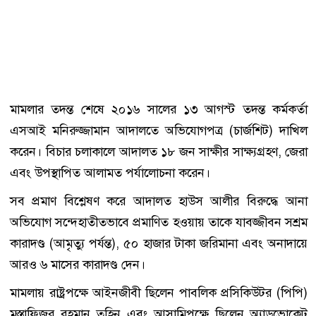
মামলার তদন্ত শেষে ২০১৬ সালের ১৩ আগস্ট তদন্ত কর্মকর্তা
এসআই মনিরুজ্জামান আদালতে অভিযোগপত্র (চার্জশিট) দাখিল
করেন। বিচার চলাকালে আদালত ১৮ জন সাক্ষীর সাক্ষ্যগ্রহণ, জেরা
এবং উপস্থাপিত আলামত পর্যালোচনা করেন।
সব প্রমাণ বিশ্লেষণ করে আদালত হাউস আলীর বিরুদ্ধে আনা
অভিযোগ সন্দেহাতীতভাবে প্রমাণিত হওয়ায় তাকে যাবজ্জীবন সশ্রম
কারাদণ্ড (আমৃত্যু পর্যন্ত), ৫০ হাজার টাকা জরিমানা এবং অনাদায়ে
আরও ৬ মাসের কারাদণ্ড দেন।
মামলায় রাষ্ট্রপক্ষে আইনজীবী ছিলেন পাবলিক প্রসিকিউটর (পিপি)
মুস্তাফিজুর রহমান তুহিন এবং আসামিপক্ষে ছিলেন অ্যাডভোকেট