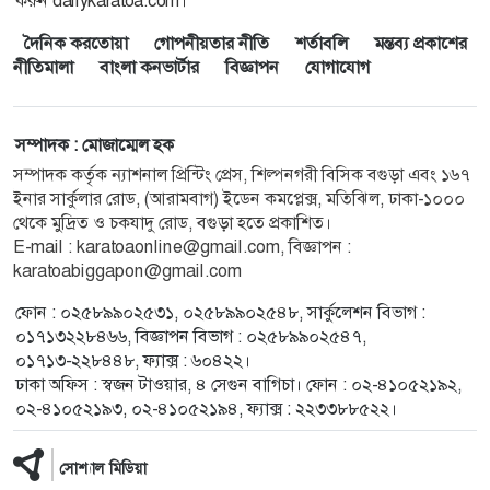
করুন dailykaratoa.com।
দৈনিক করতোয়া
গোপনীয়তার নীতি
শর্তাবলি
মন্তব্য প্রকাশের
নীতিমালা
বাংলা কনভার্টার
বিজ্ঞাপন
যোগাযোগ
সম্পাদক : মোজাম্মেল হক
সম্পাদক কর্তৃক ন্যাশনাল প্রিন্টিং প্রেস, শিল্পনগরী বিসিক বগুড়া এবং ১৬৭
ইনার সার্কুলার রোড, (আরামবাগ) ইডেন কমপ্লেক্স, মতিঝিল, ঢাকা-১০০০
থেকে মুদ্রিত ও চকযাদু রোড, বগুড়া হতে প্রকাশিত।
E-mail : karatoaonline@gmail.com, বিজ্ঞাপন :
karatoabiggapon@gmail.com
ফোন : ০২৫৮৯৯০২৫৩১, ০২৫৮৯৯০২৫৪৮, সার্কুলেশন বিভাগ :
০১৭১৩২২৮৪৬৬, বিজ্ঞাপন বিভাগ : ০২৫৮৯৯০২৫৪৭,
০১৭১৩-২২৮৪৪৮, ফ্যাক্স : ৬০৪২২।
ঢাকা অফিস : স্বজন টাওয়ার, ৪ সেগুন বাগিচা। ফোন : ০২-৪১০৫২১৯২,
০২-৪১০৫২১৯৩, ০২-৪১০৫২১৯৪, ফ্যাক্স : ২২৩৩৮৮৫২২।
সোশ্যাল মিডিয়া