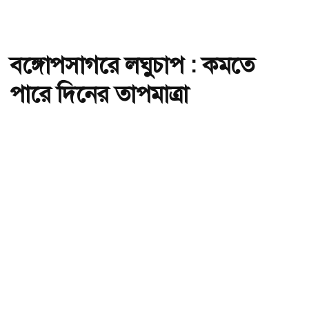
বঙ্গোপসাগরে লঘুচাপ : কমতে
পারে দিনের তাপমাত্রা
অ-
অ+