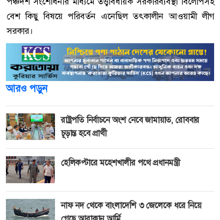
পঞ্চদশ সংশোধনীর মাধ্যমে তত্ত্বাবধায়ক সরকারব্যবস্থা বিলোপসহ
বেশ কিছু বিষয়ে পরিবর্তন এনেছিল তৎকালীন আওয়ামী লীগ
সরকার।
আরও পড়ুন
রাষ্ট্রপতি নির্বাচনে অংশ নেবে জামায়াত, রোববার
চূড়ান্ত হবে প্রার্থী
হেলিকপ্টারে মহেশখালীর পথে প্রধানমন্ত্রী
নাফ নদ থেকে বাংলাদেশি ৩ জেলেকে ধরে নিয়ে
গেছে আরাকান আর্মি