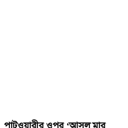
পাটওয়ারীর ওপর ‘আসল মার