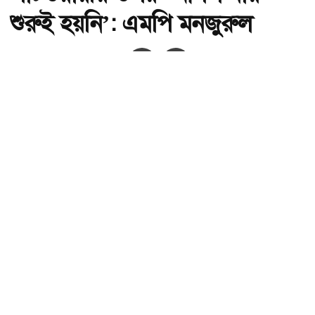
শুরুই হয়নি’: এমপি মনজুরুল
অ-
অ+
ছবি : সংগৃহীত, পাটওয়ারীর ওপর ‘আসল মার শুরুই হয়নি’: এমপি মনজুরুল