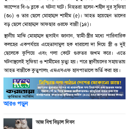
ক্যাম্পের বি-৬ ব্লকে এ ঘটনা ঘটে। নিহতরা হলেন-শহীদ নুর সুফিয়া
(৩০) ও তার ছেলে মোহাম্মদ শামীম (৫)। আহত হয়েছেন তাদের
বড় ছেলে মোহাম্মদ আফছার ওরফে বাপ্পী (১৪)।
স্থানীয় মাঝি মোহাম্মদ হুসাইন জানান, স্বামী-স্ত্রীর মধ্যে পারিবারিক
কলহের একপর্যায়ে এহেতাসামুল হক ধারালো দা দিয়ে স্ত্রী ও দুই
ছেলেকে কুপিয়ে এবং গলা কেটে গুরুতর জখম করে। এতে
ঘটনাস্থলেই সুফিয়া ও শামীমের মৃত্যু হয়। পরে স্থানীয়দের সহায়তায়
আহত বাপ্পীকে কুতুপালং এমএসএফ হাসপাতালে ভর্তি করা হয়।
আরও পড়ুন
আজ বিশ্ব বিড়াল দিবস