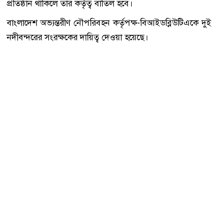
প্রতিষ্ঠান থাকিলে তার কর্তৃত্ব বাতিল হবে।
বাংলাদেশ অভ্যন্তরীণ নৌপরিবহন কর্তৃপক্ষ-বিআইডব্লিউটিএকে দুই
নদীবন্দরের সংরক্ষকের দায়িত্ব দেওয়া হয়েছে।