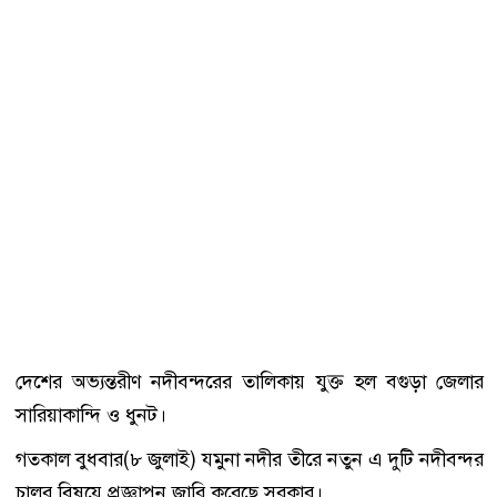
দেশের অভ্যন্তরীণ নদীবন্দরের তালিকায় যুক্ত হল বগুড়া জেলার
সারিয়াকান্দি ও ধুনট।
গতকাল বুধবার(৮ জুলাই) যমুনা নদীর তীরে নতুন এ দুটি নদীবন্দর
চালুর বিষয়ে প্রজ্ঞাপন জারি করেছে সরকার।