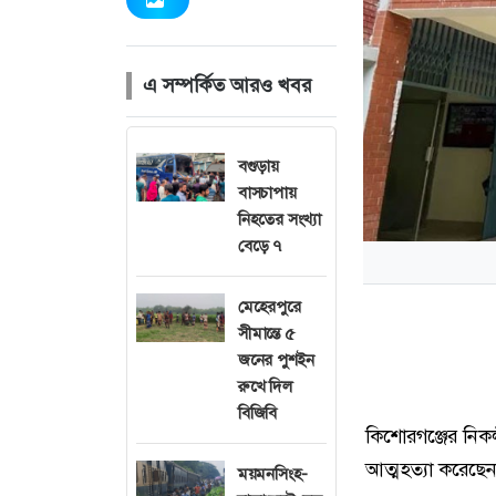
এ সম্পর্কিত আরও খবর
বগুড়ায়
বাসচাপায়
নিহতের সংখ্যা
বেড়ে ৭
মেহেরপুরে
সীমান্তে ৫
জনের পুশইন
রুখে দিল
বিজিবি
কিশোরগঞ্জের নিক
আত্মহত্যা করেছেন
ময়মনসিংহ-