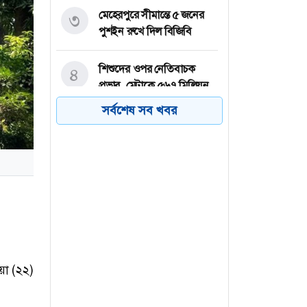
মেহেরপুরে সীমান্তে ৫ জনের
৩
পুশইন রুখে দিল বিজিবি
শিশুদের ওপর নেতিবাচক
৪
প্রভাব, মেটাকে ৫৬৭ মিলিয়ন
ডলার জরিমানা
সর্বশেষ সব খবর
ট্রাম্পের বিরুদ্ধে বারবার
৫
‘লোকদেখানো কূটনীতির’
অভিযোগ ইরানের
থাইল্যান্ডের স্কুলে শিক্ষার্থীর
৬
এলোপাতাড়ি গুলিতে নিহত ৬
য়া (২২)