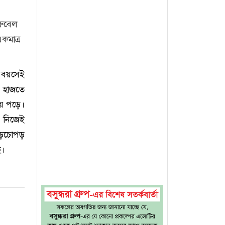
রুবেল
কমাত্র
প বয়সেই
ে হাজতে
ে পড়ে।
 নিজেই
পড়চোপড়
ি।