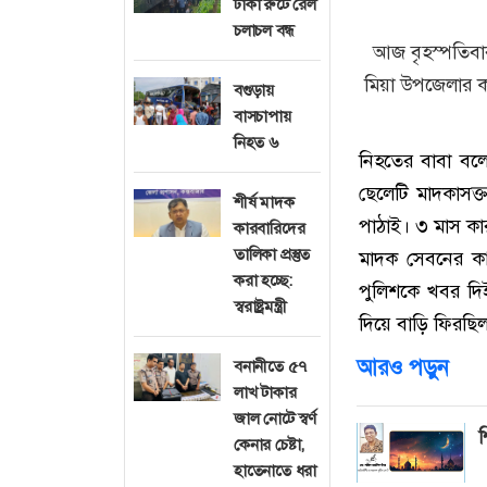
ঢাকা রুটে রেল
চলাচল বন্ধ
আজ বৃহস্পতিবা
মিয়া উপজেলার ক
বগুড়ায়
বাসচাপায়
নিহত ৬
নিহতের বাবা বল
ছেলেটি মাদকাসক্
শীর্ষ মাদক
পাঠাই। ৩ মাস ক
কারবারিদের
তালিকা প্রস্তুত
মাদক সেবনের ক
করা হচ্ছে:
পুলিশকে খবর দি
স্বরাষ্ট্রমন্ত্রী
দিয়ে বাড়ি ফিরছি
আরও পড়ুন
বনানীতে ৫৭
লাখ টাকার
জাল নোটে স্বর্ণ
শ
কেনার চেষ্টা,
হাতেনাতে ধরা