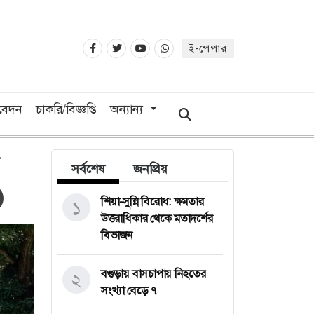
ই-পেপার
িবেদন
চাকরি/বিজ্ঞপ্তি
অন্যান্য
সর্বশেষ
জনপ্রিয়
শিয়া-সুন্নি বিরোধ: ক্ষমতার
১
উত্তরাধিকার থেকে মতাদর্শের
বিভাজন
বগুড়ায় বাসচাপায় নিহতের
২
সংখ্যা বেড়ে ৭