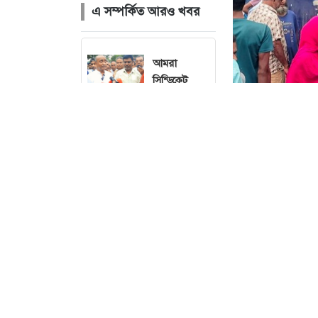
এ সম্পর্কিত আরও খবর
আমরা
সিন্ডিকেট
ভাঙতে কাজ
করছি:
আইনমন্ত্রী
পল্লবীতে
কিশোর
গ্যাংয়ের অস্ত্রের
মহড়া,
চাপাতিসহ
অনলাইন ডেস্ক :
আটক ২
যাত্রীবাহী বাসে
অনেকে।
নেত্রকোনা বড়
বাজারে ভয়াবহ
শুক্রবার (৭ আগস