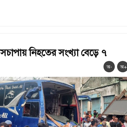
াসচাপায় নিহতের সংখ্যা বেড়ে ৭
অ-
অ+