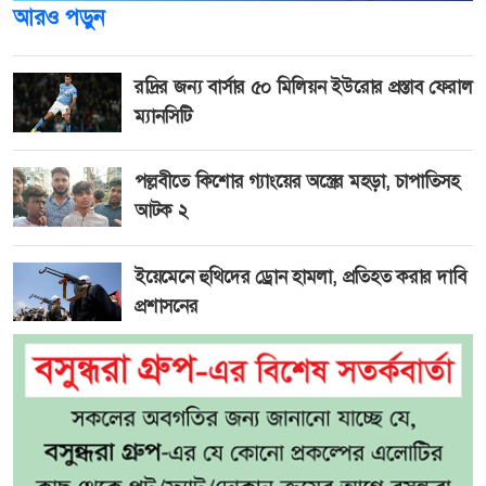
আরও পড়ুন
রদ্রির জন্য বার্সার ৫০ মিলিয়ন ইউরোর প্রস্তাব ফেরাল
ম্যানসিটি
পল্লবীতে কিশোর গ্যাংয়ের অস্ত্রের মহড়া, চাপাতিসহ
আটক ২
ইয়েমেনে হুথিদের ড্রোন হামলা, প্রতিহত করার দাবি
প্রশাসনের