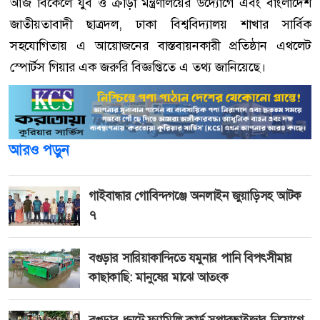
আজ বিকেলে যুব ও ক্রীড়া মন্ত্রণালয়ের উদ্যোগে এবং বাংলাদেশ
জাতীয়তাবাদী ছাত্রদল, ঢাকা বিশ্ববিদ্যালয় শাখার সার্বিক
সহযোগিতায় এ আয়োজনের বাস্তবায়নকারী প্রতিষ্ঠান এথলেট
স্পোর্টস গিয়ার এক জরুরি বিজ্ঞপ্তিতে এ তথ্য জানিয়েছে।
আরও পড়ুন
গাইবান্ধার গোবিন্দগঞ্জে অনলাইন জুয়াড়িসহ আটক
৭
বগুড়ার সারিয়াকান্দিতে যমুনার পানি বিপৎসীমার
কাছাকাছি: মানুষের মাঝে আতংক