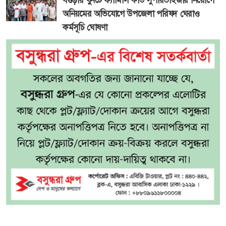
বগুড়ার ধুনটে ফ্যামিলি কার্ড সুপারভাইজার নিয়োগে
অনিয়মের অভিযোগে উপজেলা পরিষদ ঘেরাও
কর্মসূচি ঘোষণা