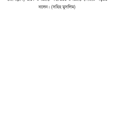
বলেন। (সহিহ মুসলিম)