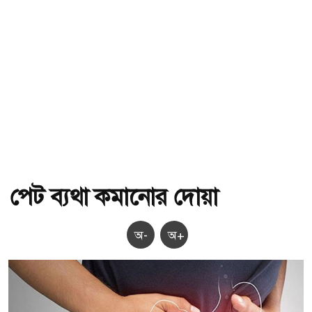
পেট ব্যথা কমানোর দোয়া
অ-
অ+