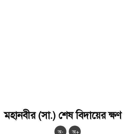
মহানবীর (সা.) শেষ বিদায়ের ক্ষণ
অ-
অ+