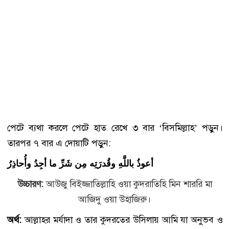
পেটে ব্যথা করলে পেটে হাত রেখে ৩ বার ‘বিসমিল্লাহ’ পড়ুন।
তারপর ৭ বার এ দোয়াটি পড়ুন:
أعوذُ باللَّهِ وقُدرَتِه مِن شَرِّ ما أجِدُ وأُحاذِرُ
উচ্চারণ:
আউজু বিইজ্জাতিল্লাহি ওয়া কুদরাতিহি মিন শাররি মা
আজিদু ওয়া উহাজিরু।
অর্থ:
আল্লাহর মর্যাদা ও তার কুদরতের উসিলায় আমি যা অনুভব ও