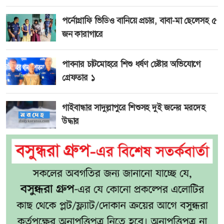
পর্নোগ্রাফি ভিডিও বানিয়ে প্রচার, বাবা-মা ছেলেসহ ৫
জন কারাগারে
পাবনার চাটমোহরে শিশু ধর্ষণ চেষ্টার অভিযোগে
গ্রেফতার ১
গাইবান্ধার সাদুল্লাপুরে শিশুসহ দুই জনের মরদেহ
উদ্ধার