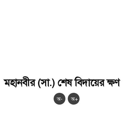
মহানবীর (সা.) শেষ বিদায়ের ক্ষণ
অ-
অ+