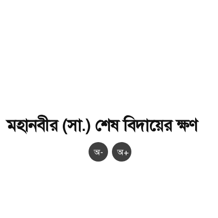
মহানবীর (সা.) শেষ বিদায়ের ক্ষণ
অ-
অ+