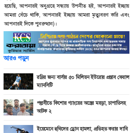
হয়েছি, আপনারই অনুগ্রহে সন্ধ্যায় উপনীত হই, আপনারই ইচ্ছায়
আমরা বেঁচে থাকি, আপনারই ইচ্ছায় আমরা মৃত্যুবরণ করি এবং
আপনারই দিকে পুনরুত্থান)।
আরও পড়ুন
রদ্রির জন্য বার্সার ৫০ মিলিয়ন ইউরোর প্রস্তাব ফেরাল
ম্যানসিটি
পল্লবীতে কিশোর গ্যাংয়ের অস্ত্রের মহড়া, চাপাতিসহ
আটক ২
ইয়েমেনে হুথিদের ড্রোন হামলা, প্রতিহত করার দাবি