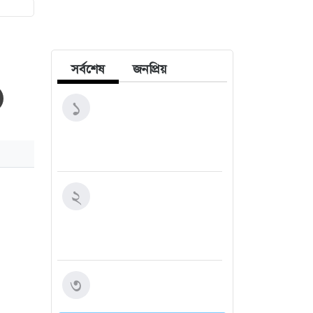
সর্বশেষ
জনপ্রিয়
‘একশো কোটি টাকা গেল
১
কোথায়?’- জুলাই গণঅভ্যুত্থান
স্মৃতি জাদুঘর নিয়ে লুটপাটের
অভিযোগ দর্শনার্থীর
৪৩ শিক্ষার্থী নিখোঁজের এক
২
দশক পর সাবেক গভর্নর
গ্রেফতার, উঠছে গোপন নথি
ধ্বংসের অভিযোগ
হাসপাতালে ভর্তি বলিউড
৩
অভিনেতা মিঠুন চক্রবর্তী