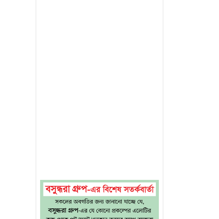
ইদ। তার
ল কুরা
পিএইচডি
 মসজিদে
্ব পালন
স্য এবং
লাইমান