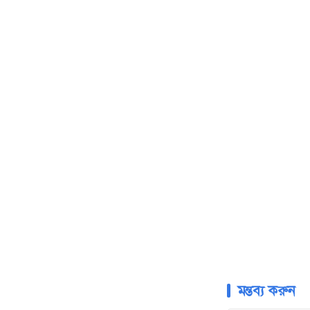
২০১৫ ও ২০১৬ স
মসজিদে নববিতে খ
সূত্র: ইনসাইড দ্য
মন্তব্য করুন