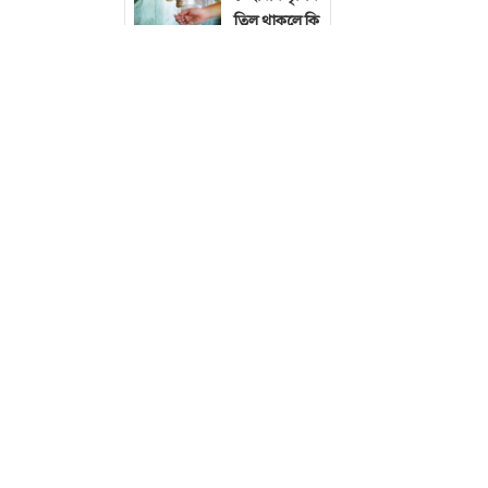
তিল থাকলে কি
অজু হবে?
হাবের হজ
প্যাকেজ
ঘোষণা
জীবনের সব
ক্ষেত্রে ইসলাম
পালনের গুরুত্ব
জীবিকা নির্বাহের
বৈধ করলেও, নির্দ
ফরজ
কারণ এতে ইসলামি 
গোসলের সময়
আল্লাহ বলেন, ‘
কুলি না করলে
কি আবার
দিক-দিগন্তে বিচ
গোসল করতে
তাঁরই কাছে।’ (সু
হবে?