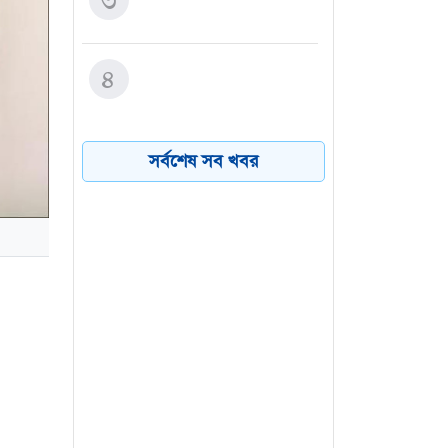
৩
বিপাকে সালমান
তীব্র গরমে উত্তর কোরিয়ায়
৪
কুকুরের মাংসের স্যুপ খাওয়ার
পরামর্শ
সর্বশেষ সব খবর
শিয়া-সুন্নি বিরোধ: ক্ষমতার
৫
উত্তরাধিকার থেকে মতাদর্শের
বিভাজন
বগুড়ায় বাসচাপায় নিহতের
৬
সংখ্যা বেড়ে ৭
হিজরির
জ জুমার