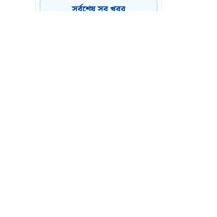
সর্বশেষ সব খবর
ইয়েমেনে হুথিদের ড্রোন হামলা,
৪
প্রতিহত করার দাবি প্রশাসনের
প্যারাসেইলিং থেকে ছিটকে
৫
পর্যটক মৃত্যুর ঘটনায় প্রধান
আসামি গ্রেপ্তার
কক্সবাজারের টেকনাফে
৬
ইয়াবাসহ দুইজন গ্রেপ্তার
শ কাজকে
 করেছে।
য়।
মরা এর
্থান তো
 হলো—