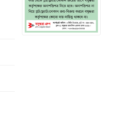
লাইমান
েন।