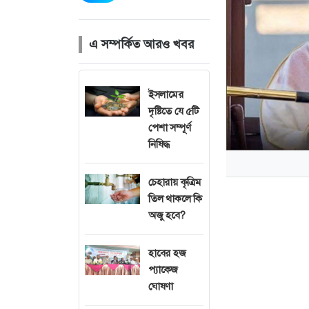
এ সম্পর্কিত আরও খবর
ইসলামের
দৃষ্টিতে যে ৫টি
পেশা সম্পূর্ণ
নিষিদ্ধ
চেহারায় কৃত্রিম
তিল থাকলে কি
অজু হবে?
হাবের হজ
প্যাকেজ
আজ সৌদি আরবে ১
ঘোষণা
মহররম মাসের প্