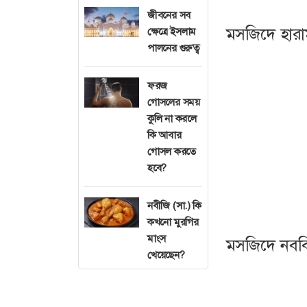
নামাজের ইমামতি 
জীবনের সব
মসজিদে হারা
ক্ষেত্রে ইসলাম
পালনের গুরুত্ব
আজ মসজিদে হারা
জন্ম ১৯৫০ সালে
ফরজ
গোসলের সময়
ইউনিভার্সিটি থেক
কুলি না করলে
ডিগ্রি অর্জন ক
কি আবার
হারামের ইমাম নিযু
গোসল করতে
হবে?
তিনি সৌদি আরবের 
করেছেন। এখন তিনি
নবীজি (সা.) কি
সৌদি আরবের রয়্যা
কখনো মুরগির
মাংস
মসজিদে নবব
খেয়েছেন?
আজ মসজিদে নববি
ইবনে আবদুল্লাহ আল