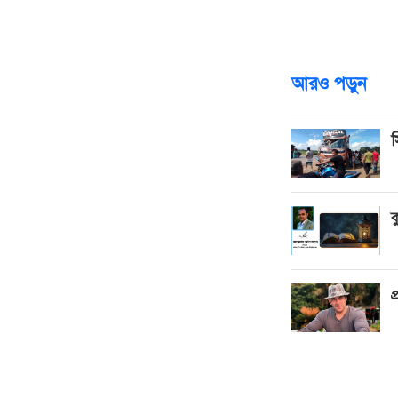
তিনি ১৯৭৬ সালে
ইবনে আব্দুল্লাহ
আরও পড়ুন
স
ক
প