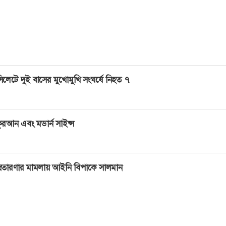
 সৌদি আরবের আল আহসায় জন্মগ্রহণ করেন। তার বাবা শায়খ সু
ও স্বনামখ্যাত একজন আলেম এবং রিয়াদের পাবলিক কোর্টের বিচারক ছিল
িলেটে দুই বাসের মুখোমুখি সংঘর্ষে নিহত ৭
ুরআন এবং মডার্ন সাইন্স
্রতারণার মামলায় আইনি বিপাকে সালমান