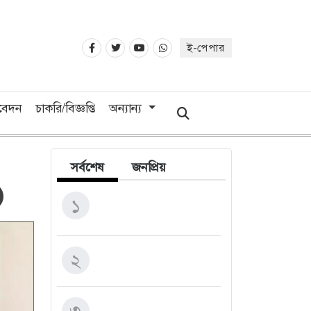
ই-পেপার
িবেদন
চাকরি/বিজ্ঞপ্তি
অন্যান্য
সর্বশেষ
জনপ্রিয়
সিলেট-ঢাকা মহাসড়কে দুই
১
বাসের সংঘর্ষে নিহত বেড়ে ৯
কুরআন এবং মডার্ন সাইন্স
২
প্রতারণার মামলায় আইনি