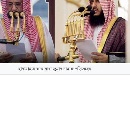
হারামাইনে আজ যারা জুমার নামাজ পড়িয়েছেন
৯ জুন ২০২৬ খৃষ্টাব্দ মোতাবেক ৪ মহররম ১৪৪৮ হিজরি। ১৪৪৮ 
রথম জুমা আজ। মক্কার মসজিদে হারাম ও মদিনার মসজিদে নববিতে আ