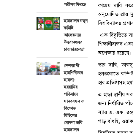
পরীক্ষা ফিরছে
কায়েম দাবি করেছে
অনুমোদিত প্রায় 
ছাত্রদলের নতুন
বিশ্ববিদ্যালয় প্
কমিটি:
এক বিবৃতিতে সাদ
আলোচনায়
উত্তরাঞ্চলের
শিক্ষার্থীবান্ধব
চার ছাত্রনেতা
অপেক্ষায় রয়েছে।
তার দাবি, ডাকস
দেশব্যাপী
ছাত্রশিবিরের
হলগুলোতে কম্পিউট
হামলা-
হাব প্রতিষ্ঠাসহ ছ
হয়রানির
এ ছাড়া স্থানীয় স
প্রতিবাদে
মানববন্ধন ও
জন্য নির্ধারিত প
বিক্ষোভ
স্যার এ. এফ. রহমা
মিছিলের
পাড় বাঁধাই, ওয়াকও
ঘোষণা জবি
ছাত্রদলের
বিবৃতিতে আরো বল