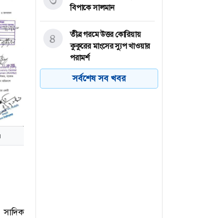
৩
বিপাকে সালমান
তীব্র গরমে উত্তর কোরিয়ায়
৪
কুকুরের মাংসের স্যুপ খাওয়ার
পরামর্শ
সর্বশেষ সব খবর
শিয়া-সুন্নি বিরোধ: ক্ষমতার
৫
উত্তরাধিকার থেকে মতাদর্শের
বিভাজন
বগুড়ায় বাসচাপায় নিহতের
৬
।
সংখ্যা বেড়ে ৭
) সাদিক