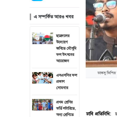
এ সম্পর্কিত আরও খবর
ছাত্রদলের
উদ্যোগে
জবিতে মৌসুমি
ফল উৎসবের
আয়োজন
ডাকসু ভিপির 
এসএসসির ফল
প্রকাশ
সোমবার
প্রথম শ্রেণির
ভর্তি লটারিতে,
ঢাবি প্রতিনিধি:
ঢাক
অন্য শ্রেণিতে