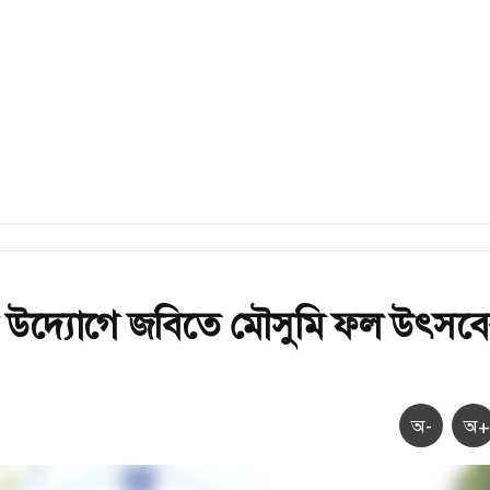
র উদ্যোগে জবিতে মৌসুমি ফল উৎসব
অ-
অ+