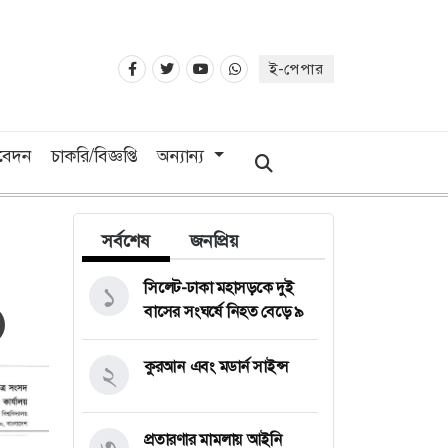
ই-পেপার
িবেদন
চাকরি/বিজ্ঞপ্তি
অন্যান্য
সর্বশেষ
জনপ্রিয়
সিলেট-ঢাকা মহাসড়কে দুই
১
বাসের সংঘর্ষে নিহত বেড়ে ৯
কুরআন এবং মডার্ন সাইন্স
২
প্রতারণার মামলায় আইনি