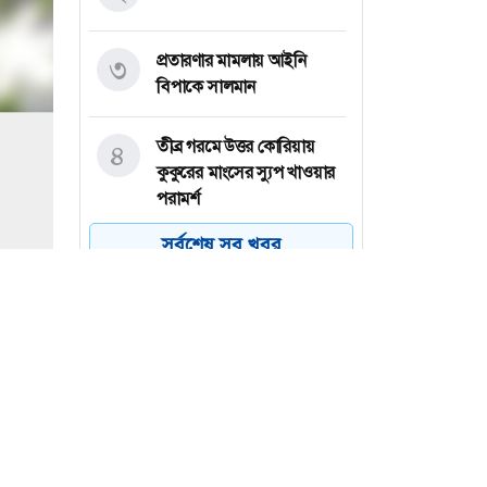
প্রতারণার মামলায় আইনি
৩
বিপাকে সালমান
তীব্র গরমে উত্তর কোরিয়ায়
৪
কুকুরের মাংসের স্যুপ খাওয়ার
পরামর্শ
সর্বশেষ সব খবর
শিয়া-সুন্নি বিরোধ: ক্ষমতার
৫
উত্তরাধিকার থেকে মতাদর্শের
বিভাজন
বগুড়ায় বাসচাপায় নিহতের
৬
সংখ্যা বেড়ে ৭