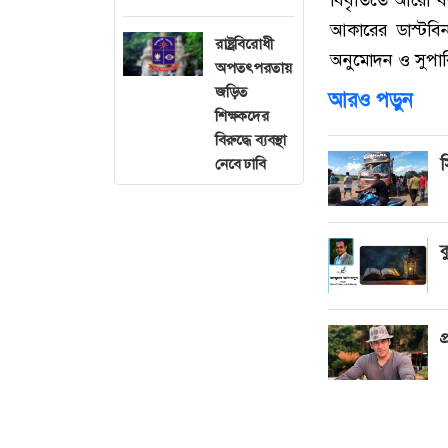
আকারের ডাস্টবিন 
রাষ্ট্রবিরোধী
অনুমোদন ও সুপার
অপতৎপরতায়
জড়িত
আরও পড়ুন
শিক্ষকদের
বিরুদ্ধে ব্যবস্থা
স
নেবে ঢাবি
ক
প