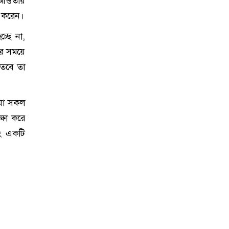
র আওতায়
গ করেন।
্ছে না,
ের সময়ে
, তবে তা
েয়া সকল
ক্ষা করে
বং একটি