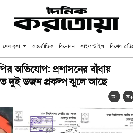
খেলাধুলা
আন্তর্জাতিক
বিনোদন
লাইফস্টাইল
বিশেষ প্রত
পির অভিযোগ: প্রশাসনের বাঁধায়
 দুই ডজন প্রকল্প ঝুলে আছে
অ-
অ+