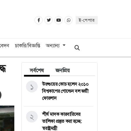
ই-পেপার
িবেদন
চাকরি/বিজ্ঞপ্তি
অন্যান্য
ধে
সর্বশেষ
জনপ্রিয়
উরুগুয়ের কোচ হলেন ২০১০
১
বিশ্বকাপের গোল্ডেন বল জয়ী
ফোরলান
শীর্ষ মাদক কারবারিদের
২
তালিকা প্রস্তুত করা হচ্ছে:
স্বরাষ্ট্রমন্ত্রী