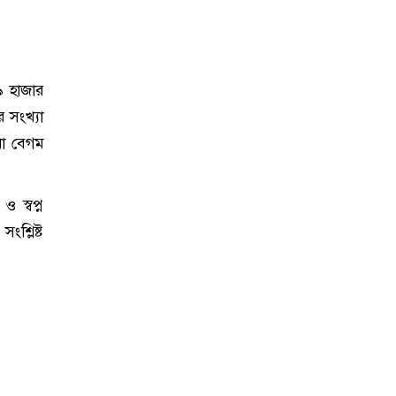
৯ হাজার
র সংখ্যা
ুমা বেগম
 স্বপ্ন
শ্লিষ্ট