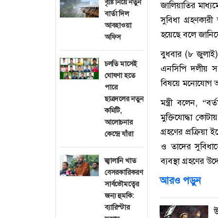
বৃষ্টি নিয়ে নতুন
জালিয়াতির মাধ্যমে
বার্তা দিল
সুবিধা গ্রহণকারী 
আবহাওয়া
হয়েছে বলে জানিয়
অফিস
বুধবার (৮ জুলাই
চলতি মাসেই
এনসিপি দলীয় স
ঘোষণা হতে
বিষয়ে মনোযোগ 
পারে
ছাত্রদলের নতুন
মন্ত্রী বলেন, “ব
কমিটি,
মুক্তিযোদ্ধা কোটায
আলোচনার
গ্রহণের প্রক্রিয়া
কেন্দ্রে যাঁরা
ও তাদের সুবিধাভো
ব্যবস্থা গ্রহণের 
জ্বালানি খাত
বেসরকারিকরণ
আরও পড়ুন
সার্বভৌমত্বের
জন্য হুমকি:
ব্যারিস্টার
উ