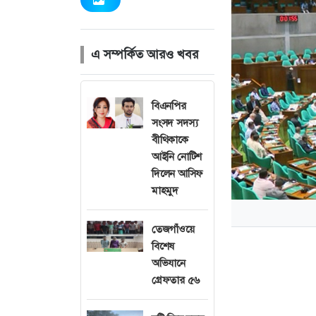
এ সম্পর্কিত আরও খবর
বিএনপির
সংসদ সদস্য
বীথিকাকে
আইনি নোটিশ
দিলেন আসিফ
মাহমুদ
তেজগাঁওয়ে
বিশেষ
অভিযানে
গ্রেফতার ৫৬