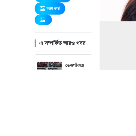
ফটো কার্ড
এ সম্পর্কিত আরও খবর
তেজগাঁওয়ে
বিশেষ
অভিযানে
গ্রেফতার ৫৬
বৃষ্টি নিয়ে নতুন
ছবি : 
বার্তা দিল
আবহাওয়া
অফিস