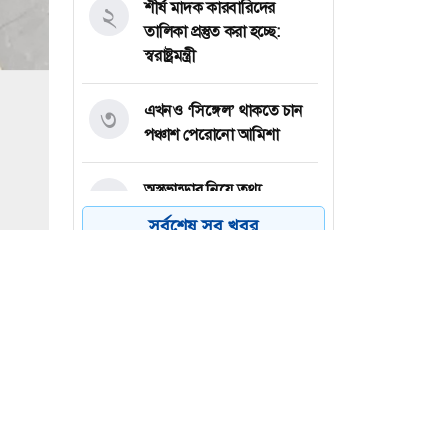
শীর্ষ মাদক কারবারিদের
২
তালিকা প্রস্তুত করা হচ্ছে:
স্বরাষ্ট্রমন্ত্রী
এখনও ‘সিঙ্গেল’ থাকতে চান
৩
পঞ্চাশ পেরোনো আমিশা
অস্ত্রভান্ডার নিয়ে তথ্য
৪
ফাঁসকারীদের কারাদণ্ডের
সর্বশেষ সব খবর
হুঁশিয়ারি ট্রাম্পের
বিএনপির সংসদ সদস্য
৫
বীথিকাকে আইনি নোটিশ
দিলেন আসিফ মাহমুদ
নতুন বিশ্বরেকর্ড গড়লেন জস
৬
বাটলার