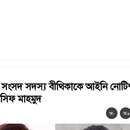
 সংসদ সদস্য বীথিকাকে আইনি নোটি
সিফ মাহমুদ
অ-
অ+