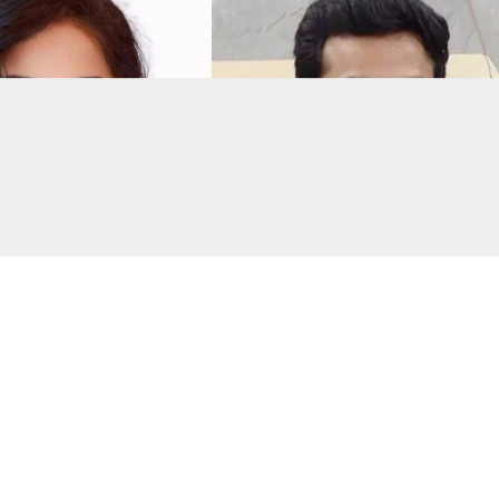
সংগৃহীত, বিএনপির সংসদ সদস্য বীথিকাকে আইনি নোটিশ দিলেন আসিফ মাহমুদ