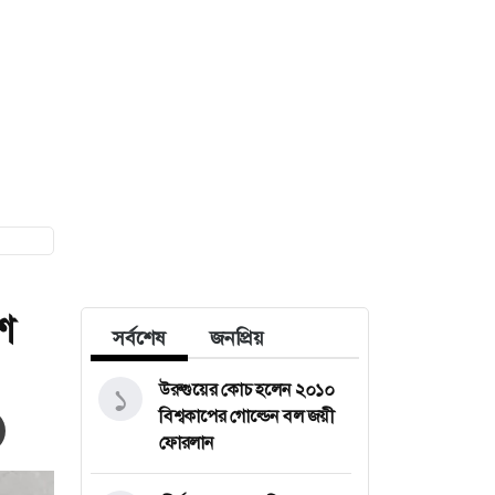
শ
সর্বশেষ
জনপ্রিয়
উরুগুয়ের কোচ হলেন ২০১০
১
বিশ্বকাপের গোল্ডেন বল জয়ী
ফোরলান