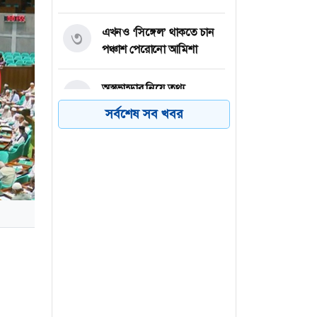
এখনও ‘সিঙ্গেল’ থাকতে চান
৩
পঞ্চাশ পেরোনো আমিশা
অস্ত্রভান্ডার নিয়ে তথ্য
৪
ফাঁসকারীদের কারাদণ্ডের
সর্বশেষ সব খবর
হুঁশিয়ারি ট্রাম্পের
বিএনপির সংসদ সদস্য
৫
বীথিকাকে আইনি নোটিশ
দিলেন আসিফ মাহমুদ
নতুন বিশ্বরেকর্ড গড়লেন জস
৬
বাটলার