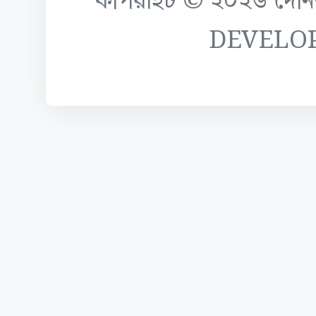
কপিরাইট © ২০২৬ দৈনিক ক
DEVELO