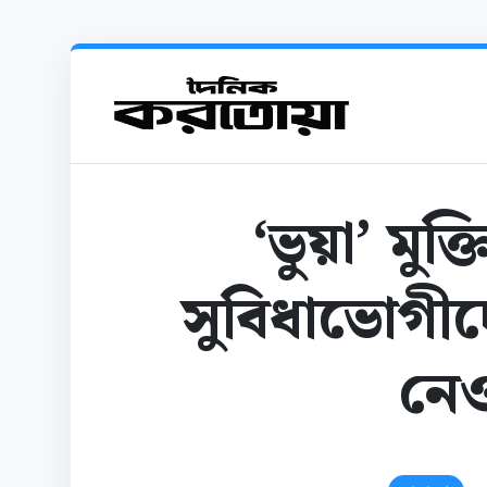
‘ভুয়া’ মুক
সুবিধাভোগীদের
নেও