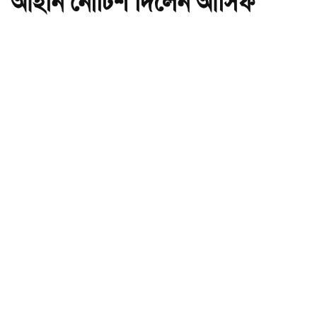
আইনি নোটিশ দিলেন আসিফ
মাহমুদ
অ-
অ+
ছবি : সংগৃহীত, বিএনপির সংসদ সদস্য বীথিকাকে আইনি নোটিশ দিলেন আসিফ
মাহমুদ