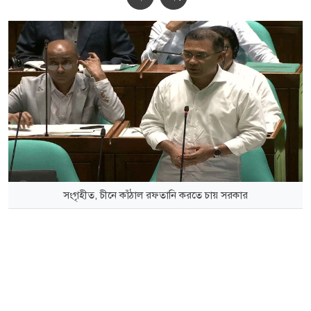
সংগৃহীত, চীনে কাঁঠাল রফতানি করতে চায় সরকার