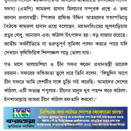
বুধবার সংসদে ময়মনসিংহ-৬ আসনের জামায়াতে ইসলামীর সংসদ
সদস্য (এমপি) কামরুল হাসান মিলনের সম্পূরক প্রশ্নে এ তথ্য
জানান প্রধানমন্ত্রী। স্পিকার হাফিজ উদ্দিন আহমদের সভাপতিত্বে
বৈঠকে কামরুল হাসান প্রশ্নে বলেছেন, ময়মনসিংহের ফুলবাড়িয়ায়
প্রচুর লেবু, আনারস এবং কাঁঠাল উৎপাদন হয়। বড় বাজার রয়েছে।
জাতীয় অর্থনীতিতে যা গুরুত্বপূর্ণ ভূমিকা পালন করতে পারে যদি
সেখানে কৃষিভিত্তিক শিল্পাঞ্চল গড়ে তোলা যায়।
গত মাসে মালয়েশিয়া ও চীন সফর করেন প্রধানমন্ত্রী তারেক
রহমান। সফরের অভিজ্ঞতা তুলে ধরে তিনি বলেন, ‘কিছুদিন আগে
চীন সফরে আমি দেশটির সঙ্গে চুক্তি সই করেছি। আমাদের দেশের
কাঁঠাল, এটি অত্যন্ত পপুলার। চীনের মানুষ খুব পছন্দ করে কাঁঠাল।
ইনশাআল্লাহ আমরা চীনে কাঁঠাল রফতানি করবো।’