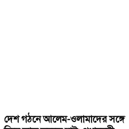
দেশ গঠনে আলেম-ওলামাদের সঙ্গে