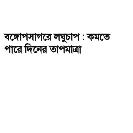
বঙ্গোপসাগরে লঘুচাপ : কমতে
পারে দিনের তাপমাত্রা
অ-
অ+