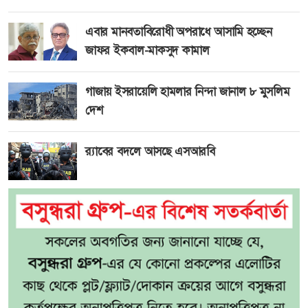
এবার মানবতাবিরোধী অপরাধে আসামি হচ্ছেন
জাফর ইকবাল-মাকসুদ কামাল
গাজায় ইসরায়েলি হামলার নিন্দা জানাল ৮ মুসলিম
দেশ
র‍্যাবের বদলে আসছে এসআরবি