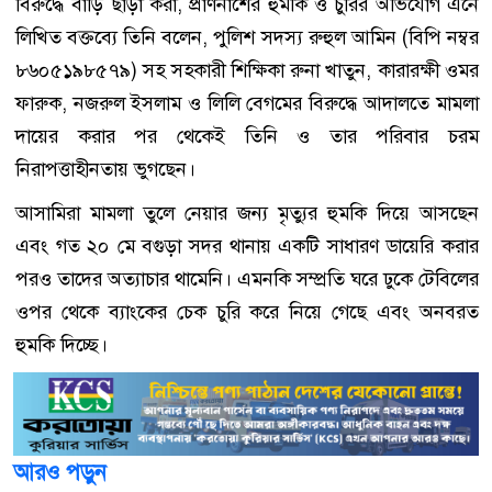
বিরুদ্ধে বাড়ি ছাড়া করা, প্রাণনাশের হুমকি ও চুরির অভিযোগ এনে
লিখিত বক্তব্যে তিনি বলেন, পুলিশ সদস্য রুহুল আমিন (বিপি নম্বর
৮৬০৫১৯৮৫৭৯) সহ সহকারী শিক্ষিকা রুনা খাতুন, কারারক্ষী ওমর
ফারুক, নজরুল ইসলাম ও লিলি বেগমের বিরুদ্ধে আদালতে মামলা
দায়ের করার পর থেকেই তিনি ও তার পরিবার চরম
নিরাপত্তাহীনতায় ভুগছেন।
আসামিরা মামলা তুলে নেয়ার জন্য মৃত্যুর হুমকি দিয়ে আসছেন
এবং গত ২০ মে বগুড়া সদর থানায় একটি সাধারণ ডায়েরি করার
পরও তাদের অত্যাচার থামেনি। এমনকি সম্প্রতি ঘরে ঢুকে টেবিলের
ওপর থেকে ব্যাংকের চেক চুরি করে নিয়ে গেছে এবং অনবরত
হুমকি দিচ্ছে।
আরও পড়ুন