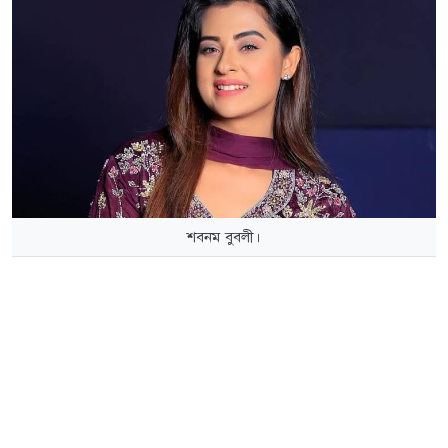
শবনম বুবলী।