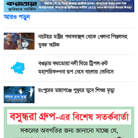
আরও পড়ুন
নাটোরে মন্ত্রীর পথসভাস্থল থেকে খেলনা পিস্তলসহ
যুবক আটক
বগুড়ায় করতোয়া নদী ঘিরে ট্রিপল-রুট
মহাপরিকল্পনা রূপ নেবে বাংলার ভেনিসে
রংপুরের তারাগঞ্জে পুকুরে ডুবে শিশুর মৃত্যু