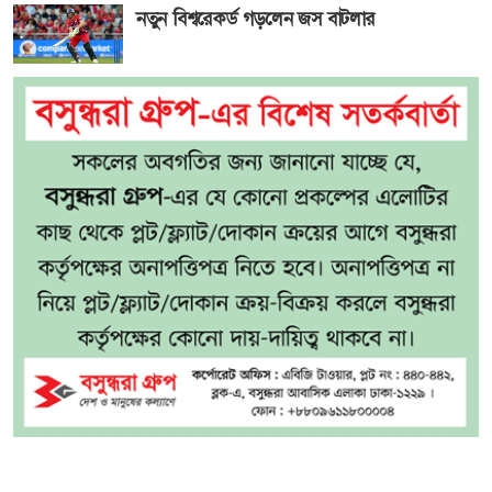
নতুন বিশ্বরেকর্ড গড়লেন জস বাটলার