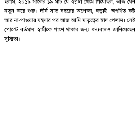
হলাম, ২০১৯ সালের ১৯ মার্চ যে স্বপ্নটা থেমে গিয়েছিল, আজ যেন
নতুন করে শুরু। দীর্ঘ সাত বছরের অপেক্ষা, লড়াই, অগণিত কষ্ট
আর না-পাওয়ার যন্ত্রণার পর আজ আমি মাতৃত্বের স্বাদ পেলাম। সেই
পোস্টে বর্তমান স্বামীকে পাশে থাকার জন্য ধন্যবাদও জানিয়েছেন
সুস্মিতা।