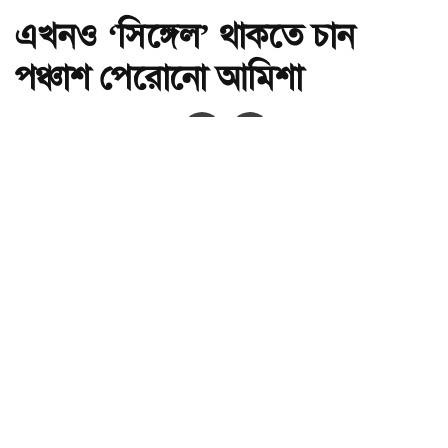
এখনও ‘সিঙ্গেল’ থাকতে চান
পঞ্চাশ পেরোনো আমিশা
অ-
অ+