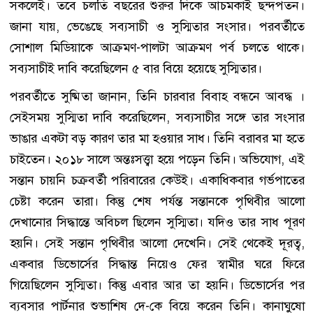
সকলেই। তবে চলতি বছরের শুরুর দিকে আচমকাই ছন্দপতন।
জানা যায়, ভেঙেছে সব্যসাচী ও সুস্মিতার সংসার। পরবর্তীতে
সোশাল মিডিয়াকে আক্রমণ-পালটা আক্রমণ পর্ব চলতে থাকে।
সব্যসাচীই দাবি করেছিলেন ৫ বার বিয়ে হয়েছে সুস্মিতার।
পরবর্তীতে সুষ্মিতা জানান, তিনি চারবার বিবাহ বন্ধনে আবদ্ধ ।
সেইসময় সুস্মিতা দাবি করেছিলেন, সব্যসাচীর সঙ্গে তার সংসার
ভাঙার একটা বড় কারণ তার মা হওয়ার সাধ। তিনি বরাবর মা হতে
চাইতেন। ২০১৮ সালে অন্তঃসত্ত্বা হয়ে পড়েন তিনি। অভিযোগ, এই
সন্তান চায়নি চক্রবর্তী পরিবারের কেউই। একাধিকবার গর্ভপাতের
চেষ্টা করেন তারা। কিন্তু শেষ পর্যন্ত সন্তানকে পৃথিবীর আলো
দেখানোর সিদ্ধান্তে অবিচল ছিলেন সুস্মিতা। যদিও তার সাধ পূরণ
হয়নি। সেই সন্তান পৃথিবীর আলো দেখেনি। সেই থেকেই দূরত্ব,
একবার ডিভোর্সের সিদ্ধান্ত নিয়েও ফের স্বামীর ঘরে ফিরে
গিয়েছিলেন সুস্মিতা। কিন্তু এবার আর তা হয়নি। ডিভোর্সের পর
ব্যবসার পার্টনার শুভাশিষ দে-কে বিয়ে করেন তিনি। কানাঘুষো