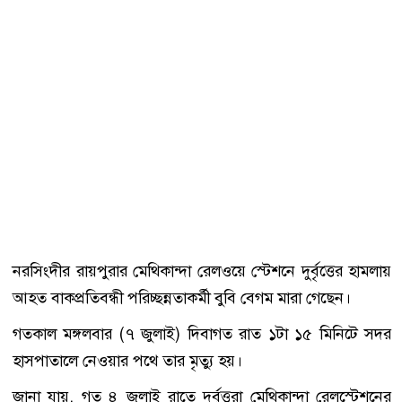
নরসিংদীর রায়পুরার মেথিকান্দা রেলওয়ে স্টেশনে দুর্বৃত্তের হামলায়
আহত বাকপ্রতিবন্ধী পরিচ্ছন্নতাকর্মী বুবি বেগম মারা গেছেন।
গতকাল মঙ্গলবার (৭ জুলাই) দিবাগত রাত ১টা ১৫ মিনিটে সদর
হাসপাতালে নেওয়ার পথে তার মৃত্যু হয়।
জানা যায়, গত ৪ জুলাই রাতে দুর্বৃত্তরা মেথিকান্দা রেলস্টেশনের