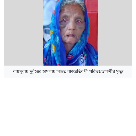
রায়পুরায় দুর্বৃত্তের হামলায় আহত বাকপ্রতিবন্ধী পরিচ্ছন্নতাকর্মীর মৃত্যু