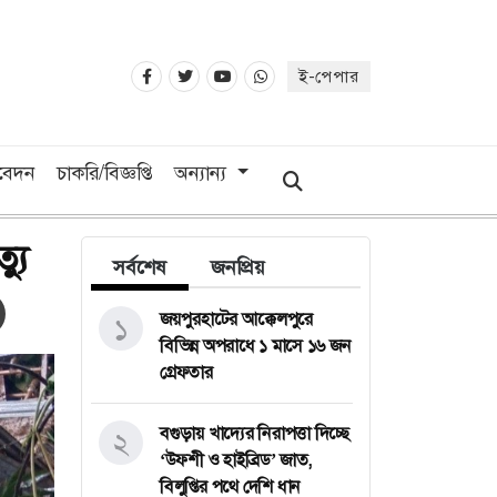
ই-পেপার
িবেদন
চাকরি/বিজ্ঞপ্তি
অন্যান্য
্যু
সর্বশেষ
জনপ্রিয়
জয়পুরহাটের আক্কেলপুরে
১
বিভিন্ন অপরাধে ১ মাসে ১৬ জন
গ্রেফতার
বগুড়ায় খাদ্যের নিরাপত্তা দিচ্ছে
২
‘উফশী ও হাইব্রিড’ জাত,
বিলুপ্তির পথে দেশি ধান