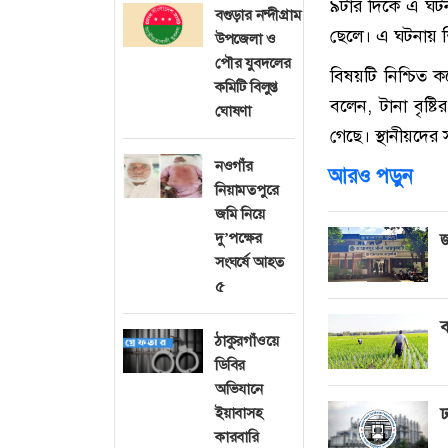
৯টার দিকে এ ঘটনা
বগুড়ার নন্দীগ্রাম
ছেলে। এ ঘটনায়
উপজেলা ও
পৌর যুবদলের
বিষয়টি নিশ্চিত ক
কমিটি বিলুপ্ত
বলেন, টানা বৃষ্
ঘোষণা
গেছে। স্থানীয়দের
নওগাঁর
আরও পড়ুন
নিয়ামতপুরে
জমি নিয়ে
দু’পক্ষের
জ
সংঘর্ষে আহত
৫
ব
ঠাকুরগাঁওয়ে
ডিবির
অভিযানে
ইয়াবাসহ
ঢ
কারবারি