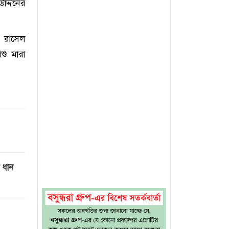
দ্দিনের
ি) রাসেল
শু মারা
ি ধান