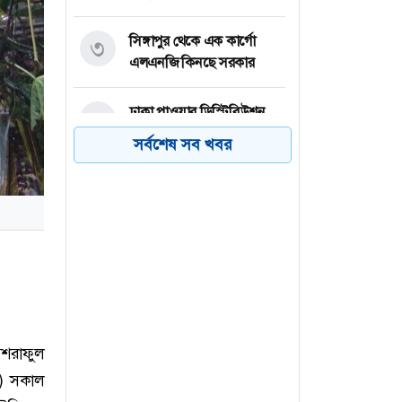
সিঙ্গাপুর থেকে এক কার্গো
৩
এলএনজি কিনছে সরকার
ঢাকা পাওয়ার ডিস্ট্রিবিউশন
৪
কোম্পানিতে চাকরির সুযোগ
সর্বশেষ সব খবর
ফাহমিদা নবী’র ডিজিটাল
৫
ভিডিও গানের অ্যালবাম ‘এ
শহরের গান’
বগুড়ার নন্দীগ্রাম উপজেলা ও
৬
পৌর যুবদলের কমিটি বিলুপ্ত
ঘোষণা
আশরাফুল
ই) সকাল