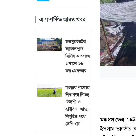
এ সম্পর্কিত আরও খবর
জয়পুরহাটের
আক্কেলপুরে
বিভিন্ন অপরাধে
১ মাসে ১৬
জন গ্রেফতার
বগুড়ায় খাদ্যের
নিরাপত্তা দিচ্ছে
‘উফশী ও
হাইব্রিড’ জাত,
বিলুপ্তির পথে
মফস্বল ডেস্ক :
চট্
দেশি ধান
ইসলাম তানভীর ন