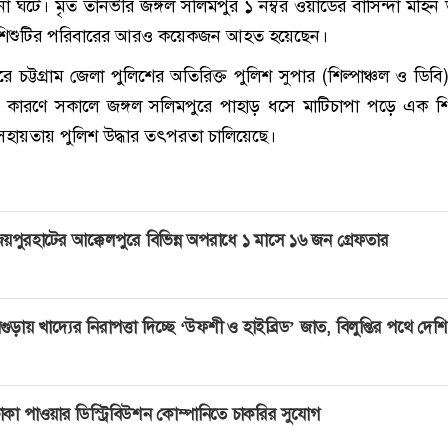
 ঘটে। মৃত তানভীর জঙ্গল সলিমপুর ১ নম্বর ওয়ার্ডের বাসিন্দা মহিন উ
 শিশুটির পরিবারের আরও কয়েকজন আহত হয়েছেন।
রে চট্টগ্রাম জেলা পুলিশের অতিরিক্ত পুলিশ সুপার (শিল্পাঞ্চল ও ডিব
টির কারণে সকালে জঙ্গল সলিমপুরে পাহাড় ধসে মাটিচাপা পড়ে এক শি
 সহায়তায় পুলিশ উদ্ধার তৎপরতা চালিয়েছে।
য়পুরহাটের আক্কেলপুরে বিভিন্ন অপরাধে ১ মাসে ১৬ জন গ্রেফতার
গুড়ায় খাদ্যের নিরাপত্তা দিচ্ছে ‘উফশী ও হাইব্রিড’ জাত, বিলুপ্তির পথে দেশ
াকা পাওয়ার ডিস্ট্রিবিউশন কোম্পানিতে চাকরির সুযোগ