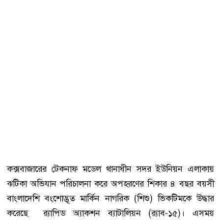
কক্সবাজারের টেকনাফ মডেল থানাধীন সদর ইউনিয়ন এলাকায়
ঝটিকা অভিযান পরিচালনা করে অপহরণের শিকার ৪ বছর বয়সী
বাংলাদেশি বংশোদ্ভূত মার্কিন নাগরিক (শিশু) ভিকটিমকে উদ্ধার
করেছে র‌্যাপিড অ্যাকশন ব্যাটালিয়ন (র‌্যাব-১৫)। এসময়