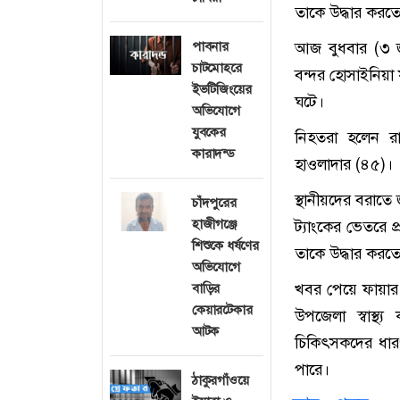
তাকে উদ্ধার করত
আজ বুধবার (৩ জ
পাবনার
চাটমোহরে
বন্দর হোসাইনিয়া 
ইভটিজিংয়ের
ঘটে।
অভিযোগে
যুবকের
নিহতরা হলেন রা
কারাদন্ড
হাওলাদার (৪৫)।
স্থানীয়দের বরাতে 
চাঁদপুরের
হাজীগঞ্জে
ট্যাংকের ভেতরে 
শিশুকে ধর্ষণের
তাকে উদ্ধার কর
অভিযোগে
খবর পেয়ে ফায়ার 
বাড়ির
কেয়ারটেকার
উপজেলা স্বাস্থ
আটক
চিকিৎসকদের ধারণা
পারে।
ঠাকুরগাঁওয়ে