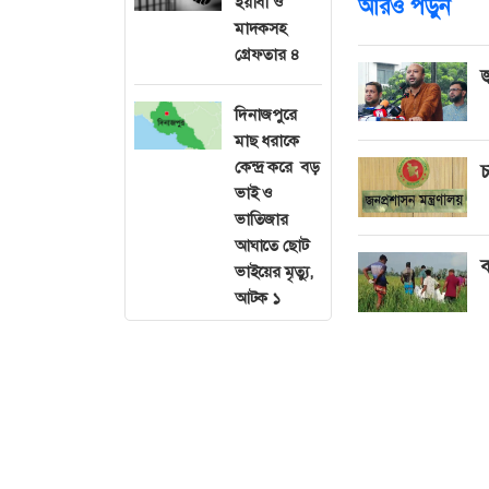
ইয়াবা ও
আরও পড়ুন
মাদকসহ
গ্রেফতার ৪
জ
দিনাজপুরে
মাছ ধরাকে
কেন্দ্র করে বড়
চ
ভাই ও
ভাতিজার
আঘাতে ছোট
ব
ভাইয়ের মৃত্যু,
আটক ১