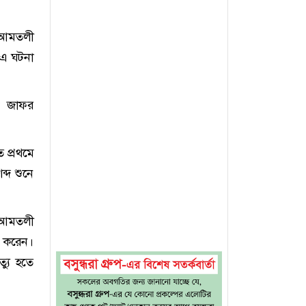
 আমতলী
 এ ঘটনা
ক জাফর
ে প্রথমে
্দ শুনে
ে আমতলী
া করেন।
্যু হতে