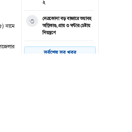
২
নেত্রকোনা বড় বাজারে ভয়াবহ
৩
অগ্নিকাণ্ড, প্রায় ৩ ঘণ্টার চেষ্টায়
নিয়ন্ত্রণে
কয়েক ডজন
৪
সর্বশেষ সব খবর
অভিবাসনপ্রত্যাশীকে উদ্ধার
গ্রিসের, বেশিরভাগ বাংলাদেশি
জুলাই গণঅভ্যুত্থানের কৃতিত্ব
৫
জনগণের, কারও একার নয়:
তথ্যমন্ত্রী
ভারত থেকে ২ দশমিক ৩
৬
মেট্রিক টন টিয়ার গ্যাস
৫) নামে
আমদানি