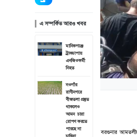
এ সম্পর্কিত আরও খবর
মানিকগঞ্জে
ট্রাকচাপায়
এনজিওকর্মী
নিহত
নওগাঁর
রাণীনগরে
বীজতলা প্রস্তুত
থাকলেও
আমন চারা
রোপণ করতে
পারছে না
বরগুনার আমতলীতে
চাষিরা