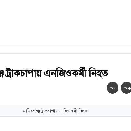
জে ট্রাকচাপায় এনজিওকর্মী নিহত
অ-
অ+