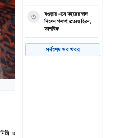
বগুড়ায় এসে দইয়ের স্বাদ
৩
নিলেন পলাশ, প্রত্যয় হিরন,
তাশরিফ
জাদুঘরে রাখা লাল ফোনে
৪
সর্বশেষ সব খবর
হাসিনার নির্দেশনা শুনে হতবাক
দর্শনার্থীরা
রাষ্ট্রপতি নির্বাচনের ভোটার
৫
তালিকা প্রকাশ, ভোট দেবেন
৩৪৯ এমপি
ইয়েমেনে সরকারি বাহিনীর
৬
ক্যাম্পে হুথিদের হামলা, ৩০
সেনা নিহত
্ত্রি ও