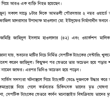
ে গিয়ে আরও এক ব্যক্তি নিহত হয়েছেন।
ুন) সকাল সাড়ে ৮টার দিকে আমতলী পৌরসভার ২ নম্বর ওয়ার্ডে
ফাজিল মাদরাসার উপাধ্যক্ষ মাওলানা মো. ইউসুফের নির্মাণাধীন ভবনে
জমিস্ত্রি জাহিদুল ইসলাম হাওলাদার (৪২) এবং ওয়ার্কশপ মালি
জানা যায়, ভবনের মাটির নিচে নির্মিত সেপটিক ট্যাংকের সেন্টারিং খুলত
প্রবেশ করেন জাহিদুল। কিছুক্ষণ পর ভেতরে তার অচেতন হয়ে পড়ার শব
তে নামেন জাফর। এরপর তিনিও অচেতন হয়ে পড়েন।
সার্ভিস সদস্যরা ঘটনাস্থলে গিয়ে ট্যাংকটি ভেঙে দুজনকে উদ্ধার কর
্য কমপ্লেক্সে নিয়ে গেলে কর্তব্যরত চিকিৎসক তাদের মৃত ঘোষণ
, সেপটিক ট্যাংকের ভেতরে কার্বন মনোক্সাইড বিষক্রিয়ায় তাদের মৃত