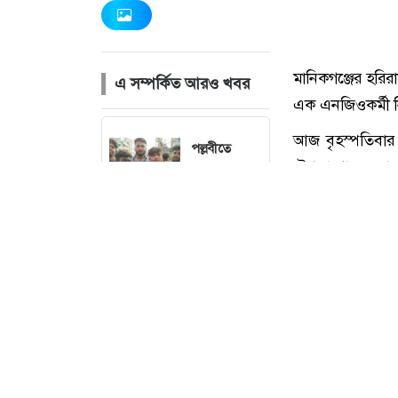
এ সম্পর্কিত আরও খবর
পল্লবীতে
কিশোর
গ্যাংয়ের অস্ত্রের
মহড়া,
চাপাতিসহ
আটক ২
নেত্রকোনা বড়
বাজারে ভয়াবহ
অগ্নিকাণ্ড, প্রায়
মানিকগঞ্জের হরির
৩ ঘণ্টার চেষ্টায়
এক এনজিওকর্মী 
নিয়ন্ত্রণে