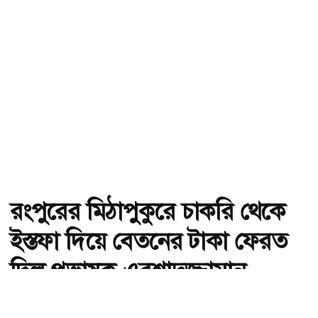
রংপুরের মিঠাপুকুরে চাকরি থেকে
ইস্তফা দিয়ে বেতনের টাকা ফেরত
দিল প্রভাষক এরশাদুজ্জামান
অ-
অ+