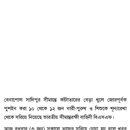
বেনাপোল সাদিপুর সীমান্তে কাঁটাতারের বেড়া খুলে জোরপূর্বক
পুশইন করা ১০ থেকে ১২ জন নারী-পুরুষ ও শিশুকে শূন্যরেখা
থেকে সরিয়ে নিয়েছে ভারতীয় সীমান্তরক্ষী বাহিনী বিএসএফ।
আজ বুধবার (৩ জুন) সকালে তাদের সরিয়ে নেয়া হয় বলে খবর