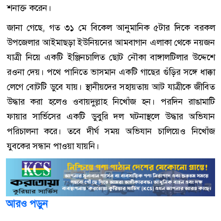
শনাক্ত করেন।
জানা গেছে, গত ৩১ মে বিকেল আনুমানিক ৫টার দিকে বরকল
উপজেলার আইমাছড়া ইউনিয়নের আমবাগান এলাকা থেকে নয়জন
যাত্রী নিয়ে একটি ইঞ্জিনচালিত ছোট নৌকা বাঙ্গালটিলার উদ্দেশে
রওনা দেয়। পথে পানিতে ভাসমান একটি গাছের গুঁড়ির সঙ্গে ধাক্কা
লেগে বোটটি ডুবে যায়। স্থানীয়দের সহায়তায় আট যাত্রীকে জীবিত
উদ্ধার করা হলেও ওবায়দুল্লাহ নিখোঁজ হন। পরদিন রাঙামাটি
ফায়ার সার্ভিসের একটি ডুবুরি দল ঘটনাস্থলে উদ্ধার অভিযান
পরিচালনা করে। তবে দীর্ঘ সময় অভিযান চালিয়েও নিখোঁজ
যুবকের সন্ধান পাওয়া যায়নি।
আরও পড়ুন