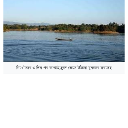
নিখোঁজের ৩ দিন পর কাপ্তাই হ্রদে ভেসে উঠলো যুবকের মরদেহ