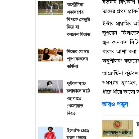
বর্তমান বিশ্বকাপ
অস্ট্রেলিয়া
তাদের প্রথম প্রাক-
একাদশের
বিপক্ষে সেঞ্চুরি
ইন্টার মায়ামির অ
নিয়ে যা
ভুগছেন। ফিলাডেলফ
বললেন মিরাজ
জুন কানসাস সিটিত
থাকার আশা করা হচ
নিজের যে স্বপ্ন
পূরণ করলেন
অনুশীলন’ করেছে
জর্জিনা
আর্জেন্টিনা ফুট
সমস্যায় ভুগছেন, 
ফুটবল ম্যাচ
চলাকালে মাঠে
ধীরে ধীরে ভালো 
বজ্রপাতে
আরও পড়ুন
খেলোয়াড়
নিহত
চ
ইংল্যান্ড ছেড়ে
নতুন গন্তব্যে