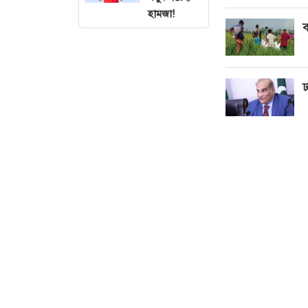
হামজা!
ব
ঢ