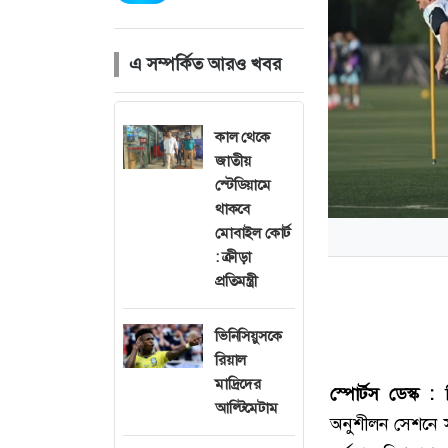
এ সম্পর্কিত আরও খবর
কাল থেকে
জাতীয়
স্টেডিয়ামে
থাকবে
মোবাইল কোর্ট
: ক্রীড়া
প্রতিমন্ত্রী
ভিনিসিয়ুসকে
রিয়াল
মাদ্রিদের
স্পোর্টস ডেস্ক :
আল্টিমেটাম
অনুশীলন সেশনে স