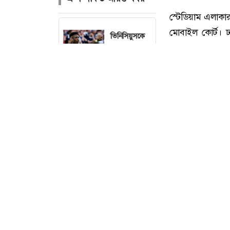
ভিনিসিয়ুসকে
রিয়াল
মাদ্রিদের
আল্টিমেটাম
অস্ট্রেলিয়া
বৃহস্প
একাদশের
বিপক্ষে সেঞ্চুরি
নিয়ে যা
বললেন মিরাজ
নিজের যে স্বপ্ন
স্টেডিয়াম এলাক
পূরণ করলেন
মোবাইল কোর্ট। ঢা
জর্জিনা
দেখে চরম হতাশা 