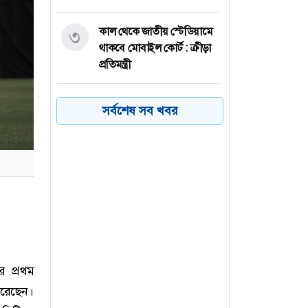
কাল থেকে জাতীয় স্টেডিয়ামে
৩
থাকবে মোবাইল কোর্ট : ক্রীড়া
প্রতিমন্ত্রী
ভাবনাকে ‘বিরল প্রতিভা’
৪
সর্বশেষ সব খবর
বললেন পূর্ণিমা
মানিকগঞ্জে ট্রাকচাপায়
৫
এনজিওকর্মী নিহত
ঢাকায় পাকিস্তান
৬
হাইকমিশনারের বাসভবনে
আগুন
ের প্রথম
করেছেন।