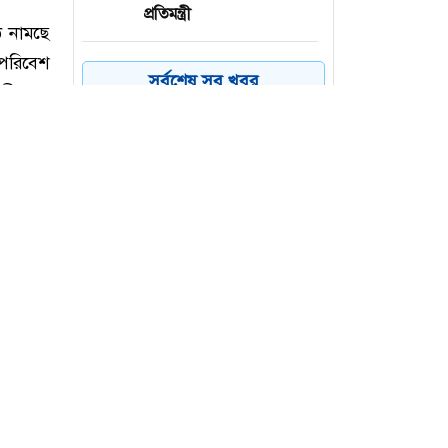
প্রতিমন্ত্রী
ভাবনাকে ‘বিরল প্রতিভা’
৪
সর্বশেষ সব খবর
বললেন পূর্ণিমা
মানিকগঞ্জে ট্রাকচাপায়
৫
এনজিওকর্মী নিহত
ঢাকায় পাকিস্তান
৬
হাইকমিশনারের বাসভবনে
আগুন
ে নামছে
 পরিবেশ
্রী মো.