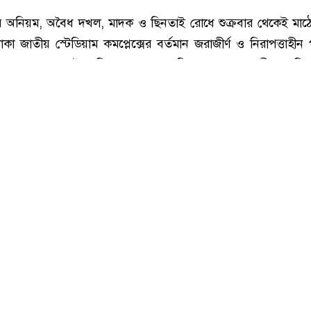
তিবার বিকাল ৪টায় ঢাকা জাতীয় স্টেডিয়াম কমপ্লেক্স পরিদর্শনে যান প্রতিমন্ত্রী।
ার অনিয়ম, অবৈধ দখল, মাদক ও ছিনতাই রোধে শুক্রবার থেকেই মাঠ
কা জাতীয় স্টেডিয়াম কমপ্লেক্সের বর্তমান জরাজীর্ণ ও নিরাপত্তাহীন
প্রকাশ করে এই অভিযানের ঘোষণা দিয়েছেন যুব ও ক্রীড়া প্রতিমন্ত