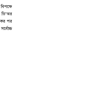
 বিপক্ষে
ন ডি’অর
েকের পর
র্বোচ্চ