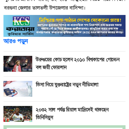
বরগুনা জেলার তালতলী উপজেলার বাসিন্দা।
আরও পড়ুন
উরুগুয়ের কোচ হলেন ২০১০ বিশ্বকাপের গোল্ডেন
বল জয়ী ফোরলান
ভিসা নিয়ে যুক্তরাষ্ট্রের নতুন নীতিমালা
২০৩২ সাল পর্যন্ত রিয়াল মাদ্রিদেই থাকছেন
ভিনিসিয়ুস