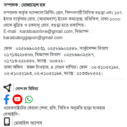
সম্পাদক : মোজাম্মেল হক
সম্পাদক কর্তৃক ন্যাশনাল প্রিন্টিং প্রেস, শিল্পনগরী বিসিক বগুড়া এবং ১৬৭
ইনার সার্কুলার রোড, (আরামবাগ) ইডেন কমপ্লেক্স, মতিঝিল, ঢাকা-১০০০
থেকে মুদ্রিত ও চকযাদু রোড, বগুড়া হতে প্রকাশিত।
E-mail : karatoaonline@gmail.com, বিজ্ঞাপন :
karatoabiggapon@gmail.com
ফোন : ০২৫৮৯৯০২৫৩১, ০২৫৮৯৯০২৫৪৮, সার্কুলেশন বিভাগ :
০১৭১৩২২৮৪৬৬, বিজ্ঞাপন বিভাগ : ০২৫৮৯৯০২৫৪৭,
০১৭১৩-২২৮৪৪৮, ফ্যাক্স : ৬০৪২২।
ঢাকা অফিস : স্বজন টাওয়ার, ৪ সেগুন বাগিচা। ফোন : ০২-৪১০৫২১৯২,
০২-৪১০৫২১৯৩, ০২-৪১০৫২১৯৪, ফ্যাক্স : ২২৩৩৮৮৫২২।
সোশ্যাল মিডিয়া
ওয়েবসাইটের কোনো লেখা, ছবি, ভিডিও অনুমতি ছাড়া ব্যবহার
বেআইনি।
মোবাইল অ্যাপস