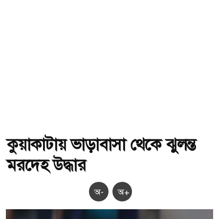
কুয়াকাটায় ভাড়াবাসা থেকে ঝুলন্ত
মরদেহ উদ্ধার
অ-
অ+